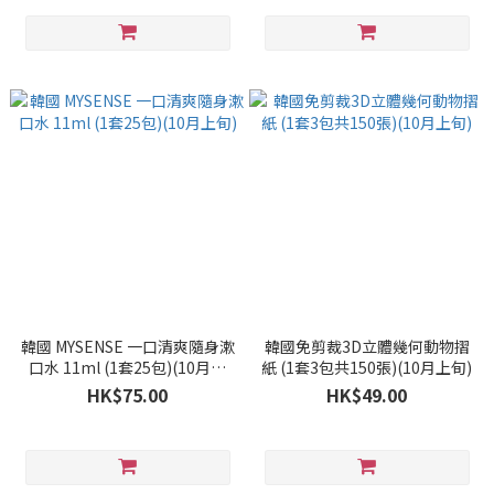
韓國 MYSENSE 一口清爽隨身漱
韓國免剪裁3D立體幾何動物摺
口水 11ml (1套25包)(10月上
紙 (1套3包共150張)(10月上旬)
旬)
HK$75.00
HK$49.00