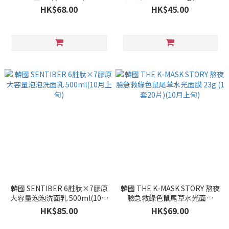
旬)
HK$68.00
HK$45.00
韓國 SENTIBER 6胜肽×7膠原
韓國 THE K-MASK STORY 熬夜
大容量泡泡洗面乳 500ml(10月
臉急救綠色鼠尾草水光面膜
上旬)
23g (1套20片)(10月上旬)
HK$85.00
HK$69.00