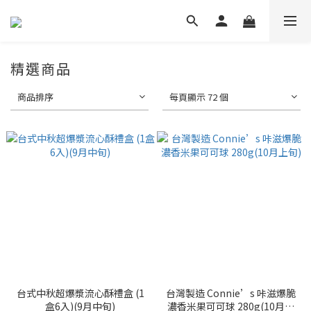
精選商品
商品排序
每頁顯示 72 個
台式中秋超爆漿流心酥禮盒 (1
台灣製造 Connie’s 咔滋爆脆
盒6入)(9月中旬)
濃香米果可可球 280g(10月上