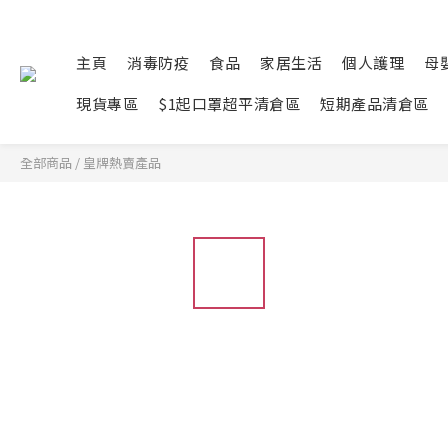
主頁
消毒防疫
食品
家居生活
個人護理
母
現貨專區
$1起口罩超平清倉區
短期產品清倉區
全部商品
/
皇牌熱賣產品