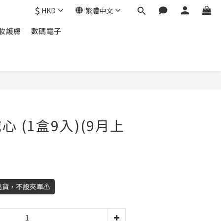
$
HKD
繁體中文
妝護膚
數碼電子
立即購買
 (1盒9入)(9月上
出貨，不設夾單⚠️