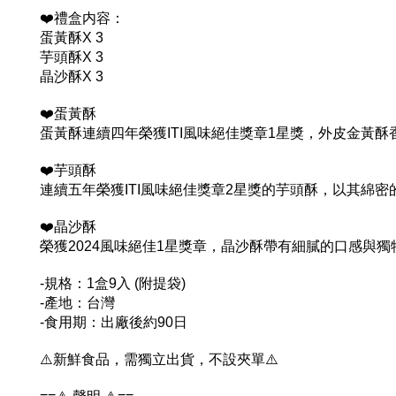
❤️禮盒内容：
蛋黃酥X 3
芋頭酥X 3
晶沙酥X 3
❤️蛋黃酥
蛋黃酥連續四年榮獲ITI風味絕佳獎章1星獎，外皮金黃
❤️芋頭酥
連續五年榮獲ITI風味絕佳獎章2星獎的芋頭酥，以其
❤️晶沙酥
榮獲2024風味絕佳1星獎章，晶沙酥帶有細膩的口感與
-規格：1盒9入 (附提袋)
-產地：台灣
-食用期：出廠後約90日
⚠️新鮮食品，需獨立出貨，不設夾單⚠️