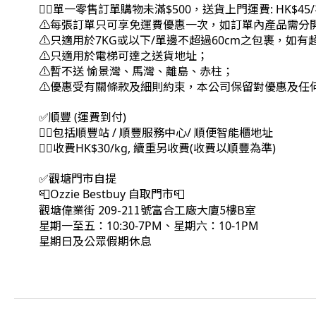
👉🏻單一零售訂單購物未滿$500，送貨上門運費: HK$45
⚠每張訂單只可享免運費優惠一次，如訂單內產品需分
⚠只適用於7KG或以下/單邊不超過60cm之包裹，如
⚠只適用於電梯可達之送貨地址；
⚠暫不送 愉景灣、馬灣、離島、赤柱；
⚠優惠受有關條款及細則約束，本公司保留對優惠及任
✅順豐 (運費到付)
👉🏻包括順豐站 / 順豐服務中心/ 順便智能櫃地址
👉🏻收費HK$30/kg, 續重另收費(收費以順豐為準)
✅觀塘門市自提
📮Ozzie Bestbuy 自取門市📮
觀塘偉業街 209-211號富合工廠大廈5樓B室
星期一至五：10:30-7PM、星期六：10-1PM
星期日及公眾假期休息