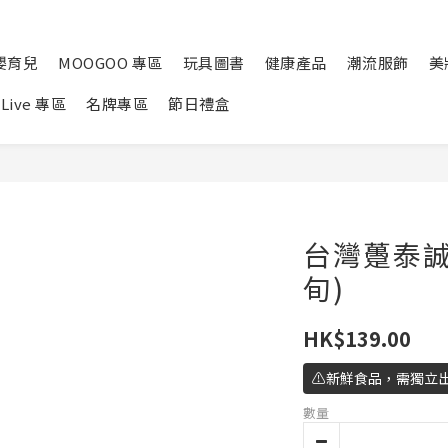
嬰育兒
MOOGOO 專區
玩具圖書
健康產品
潮流服飾
美
Live 專區
名牌專區
節日禮盒
台灣躉泰誠心
旬)
HK$139.00
⚠️新鮮食品，需獨立
數量