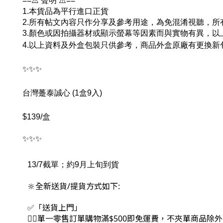
==⚠️ 聲明 ⚠️==
1.本貨品為平行進口正貨
2.所有帖文內容只作分享及參考用途，為免混淆視聽，
3.顏色或因拍攝器材或顯示螢幕等因素而與實物有異，
4.以上資料及外盒包裝只供參考，商品外盒原廠有更換
✨✨✨
台灣躉泰誠心 (1盒9入)
$139/盒
✨✨✨
13/7截單；約9月上旬到貨
🔆全新送貨/提貨方式如下:
✅「送貨上門」
👉🏻單一零售訂單購物滿$500即免運費，不夾單商品除外