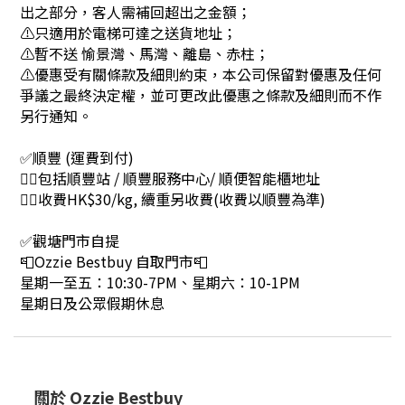
出之部分，客人需補回超出之金額；
⚠只適用於電梯可達之送貨地址；
⚠暫不送 愉景灣、馬灣、離島、赤柱；
⚠優惠受有關條款及細則約束，本公司保留對優惠及任何
爭議之最終決定權，並可更改此優惠之條款及細則而不作
另行通知。
✅順豐 (運費到付)
👉🏻包括順豐站 / 順豐服務中心/ 順便智能櫃地址
👉🏻收費HK$30/kg, 續重另收費(收費以順豐為準)
✅觀塘門市自提
📮Ozzie Bestbuy 自取門市📮
星期一至五：10:30-7PM、星期六：10-1PM
星期日及公眾假期休息
關於 Ozzie Bestbuy