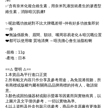
澤❗
✅含有奈米化複合維生素，用奈米乳液技術產生的滲透型
維生素，消除暗沉肌膚❗
✨呢款嘅功效絕對不比大牌嘅差呀~仲有好多功效集即於
一身
❤️無論係眼角、眉間、額頭、嘴周容易老化＆暗沉嘅位置
❤️都可以使用㗎 質地清爽 ～唔洗擔心會生油脂粒喇
-規格：11g
-產地：日本
==⚠️ 聲明 ⚠️==
1.本貨品為平行進口正貨
2.所有帖文內容只作分享及參考用途，為免混淆視聽，所
有商標或版權均屬有關商品品牌商標的持有人，敬請留
意。
3.顏色或因拍攝器材或顯示螢幕等因素而與實物有異，以
上圖片及文字僅供參考，一切以實物為準。
4.以上資料及外盒包裝只供參考，商品外盒原廠有更換新