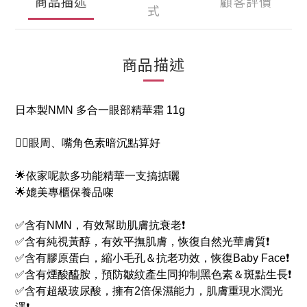
商品描述
顧客評價
式
商品描述
日本製NMN 多合一眼部精華霜 11g
😮‍💨眼周、嘴角色素暗沉點算好
🌟依家呢款多功能精華一支搞掂曬
🌟媲美專櫃保養品㗎
✅含有NMN，有效幫助肌膚抗衰老❗
✅含有純視黃醇，有效平撫肌膚，恢復自然光華膚質❗
✅含有膠原蛋白，縮小毛孔＆抗老功效，恢復Baby Face❗
✅含有煙酸醯胺，預防皺紋產生同抑制黑色素＆斑點生長❗
✅含有超級玻尿酸，擁有2倍保濕能力，肌膚重現水潤光