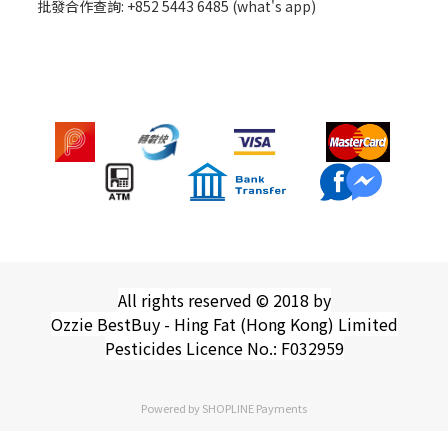
批發
合作查詢: +852 5443 6485 (what's app)
All rights reserved © 2018 by
Ozzie BestBuy - Hing Fat (Hong Kong) Limited
Pesticides Licence No.: F032959
Powered by
SHOPLINE Payments