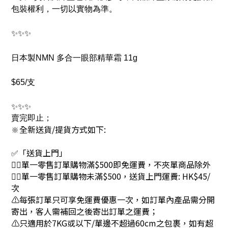
包裝權利，一切以實物為準。
✨✨✨
日本製NMN 多合一眼部精華霜 11g
$65/支
✨✨✨
賣完即止
；
🔆全新送貨/提貨方式如下:
✅「送貨上門」
👉🏻單一零售訂單購物滿$500即免運費，不夾單商品除外
👉🏻單一零售訂單購物未滿$500，送貨上門運費: HK$45/
次
⚠每張訂單只可享免運費優惠一次，如訂單內產品需分開
寄出，客人需補回之後寄出訂單之運費；
⚠只適用於7KG或以下/單邊不超過60cm之包裹，如有超