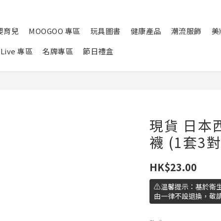
嬰育兒
MOOGOO 專區
玩具圖書
健康產品
潮流服飾
美
Live 專區
名牌專區
節日禮盒
現貨 日本
襪 (1套3對
HK$23.00
⚠️温馨提示：基於衛
由一律不設退換，敬請