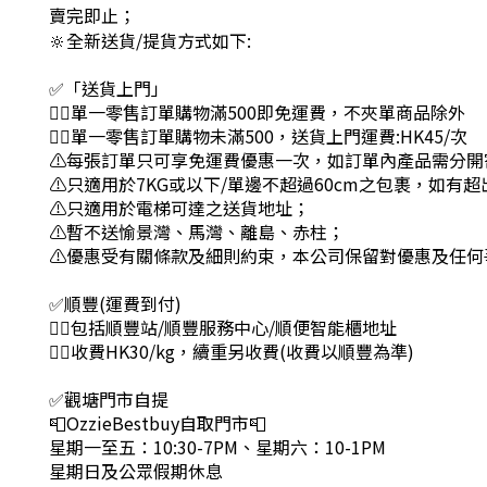
賣完即止
；
🔆全新送貨/提貨方式如下:
✅「送貨上門」
👉🏻單一零售訂單購物滿500即免運費，不夾單商品除外
👉🏻單一零售訂單購物未滿500，送貨上門運費:HK45/次
⚠每張訂單只可享免運費優惠一次，如訂單內產品需分開
⚠只適用於7KG或以下/單邊不超過60cm之包裹，如有
⚠只適用於電梯可達之送貨地址；
⚠暫不送愉景灣、馬灣、離島、赤柱；
⚠優惠受有關條款及細則約束，本公司保留對優惠及任何
✅順豐(運費到付)
👉🏻包括順豐站/順豐服務中心/順便智能櫃地址
👉🏻收費HK30/kg，續重另收費(收費以順豐為準)
✅觀塘門市自提
📮OzzieBestbuy自取門市📮
星期一至五：10:30-7PM、星期六：10-1PM
星期日及公眾假期休息