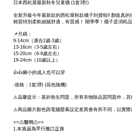
日本西松屋最新秋冬兒童襪 (1套3對)
全新升級今年最新款的西松屋秋款襪子到貨啦‼️ 顏值真的
棉質特別柔軟細膩舒適，有質感！ 開學季！襪子是消耗
📌尺碼：
9-14cm（適合2歲-3歲）
13-16cm（3-5歲左右）
15-20cm（6-9歲左右）
19-24cm（10歲以上）
👍👍腳小的成人也可以穿
-規格：1套3對 (花色隨機)
⚠️温馨提示：基於衛生問題，所有衣物除品質問題外，其
⚠️商品圖片顏色因電腦螢幕設定差異會有所不同，以實際
==⚠️聲明⚠️==
1.本貨品為平行進口正貨