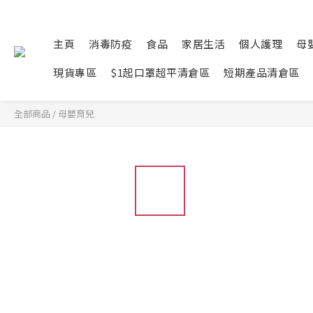
主頁
消毒防疫
食品
家居生活
個人護理
母
現貨專區
$1起口罩超平清倉區
短期產品清倉區
全部商品
/
母嬰育兒