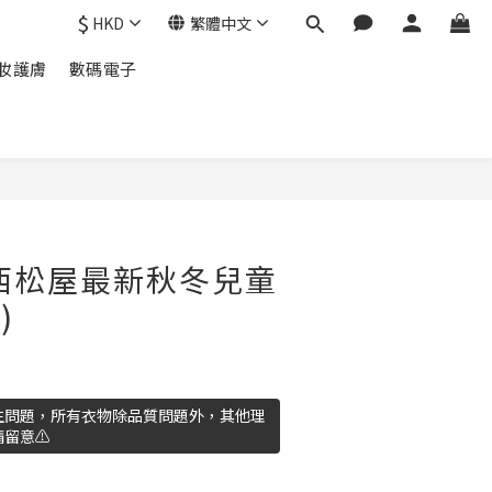
$
HKD
繁體中文
妝護膚
數碼電子
立即購買
西松屋最新秋冬兒童
)
生問題，所有衣物除品質問題外，其他理
留意⚠️