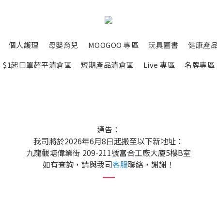
個人護理
母嬰育兒
MOOGOO 專區
玩具圖書
健康產
$1起口罩超平清倉區
短期產品清倉區
Live 專區
名牌專區
通告：
我司將於2026年6月8日起搬至以下新地址：
九龍觀塘偉業街 209-211號富合工廠大廈5樓B室
如有查詢，請與我司
客服
聯絡，謝謝！