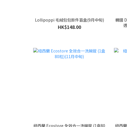
Lollipoppi 毛絨包包掛件盲盒(9月中旬)
韓國 D
透
HK$148.00
紐西蘭 Ecostore 全效合一洗碗錠 (1盒80
紐西蘭 