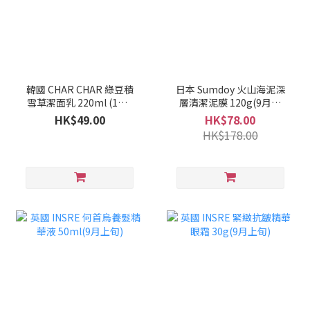
韓國 CHAR CHAR 綠豆積
日本 Sumdoy 火山海泥深
雪草潔面乳 220ml (1套2
層清潔泥膜 120g(9月上
支)(10月上旬)
旬)
HK$49.00
HK$78.00
HK$178.00