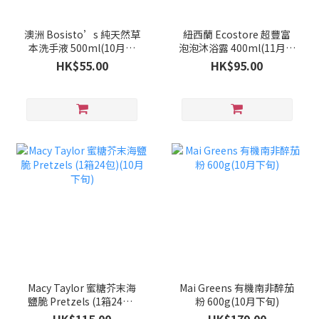
澳洲 Bosisto’s 純天然草
紐西蘭 Ecostore 超豐富
本洗手液 500ml(10月下
泡泡沐浴露 400ml(11月中
旬)
旬)
HK$55.00
HK$95.00
Macy Taylor 蜜糖芥末海
Mai Greens 有機南非醉茄
鹽脆 Pretzels (1箱24包)
粉 600g(10月下旬)
(10月下旬)