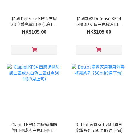
韓國 Defense KF94 三層
韓國新款 Defense KF94
2D立體兒童口罩 (1箱100
四層3D立體白色成人口罩
個)(9月下旬)
(1箱100個)(9月下旬)
HK$109.00
HK$105.00
Clapiel KF94 四層過濾防
Dettol 滴露家用萬用消毒
護口罩成人白色口罩(1盒
噴霧系列 750ml(9月下旬)