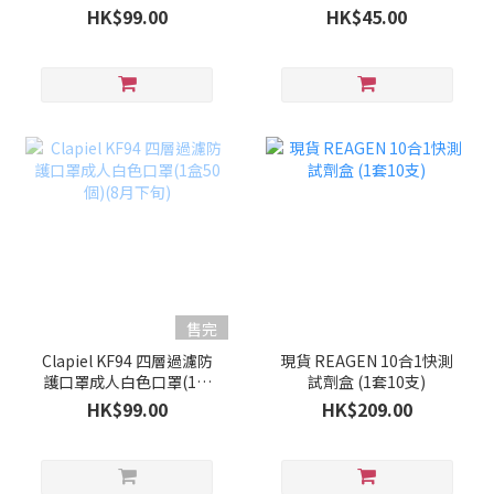
50個)(9月上旬)
HK$99.00
HK$45.00
售完
Clapiel KF94 四層過濾防
現貨 REAGEN 10合1快測
護口罩成人白色口罩(1盒
試劑盒 (1套10支)
50個)(8月下旬)
HK$99.00
HK$209.00