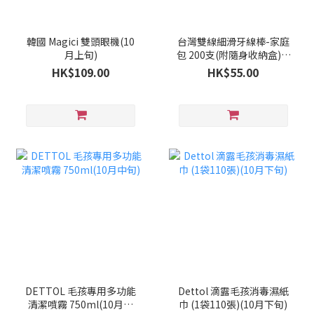
韓國 Magici 雙頭眼機(10
台灣雙線細滑牙線棒-家庭
月上旬)
包 200支(附隨身收納盒)(9
月下旬)
HK$109.00
HK$55.00
DETTOL 毛孩專用多功能
Dettol 滴露毛孩消毒濕紙
清潔噴霧 750ml(10月中
巾 (1袋110張)(10月下旬)