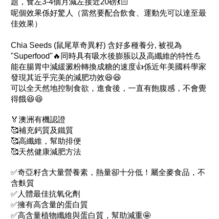
題，食左3-4個月減左接近20磅💃🏻
呢個效果係好驚人（當然要配合飲食、運動先可以達至最
佳效果）
Chia Seeds (鼠尾草奇異籽) 含好多種養分, 被視為
"Superfood"🔥同時具有吸水後膨脹以及高纖維的特性💪
能在腸胃中減緩澱粉轉換成糖的速度👍係近年美國科學家
發現其近乎完美的減肥功效😆😆
可以全天然地控制食欲，進食後，一直有飽腹感，不會覺
得餓😆😆
🏅澳洲有機認證
🥰補充鈣質及鐵質
🥰高纖維，幫助排便
🥰天然健康減肥方法
✅奇亞籽含大量營養素，熱量卻十分低！屬全麥食品，不
含麩質
✅人體最佳抗氧化劑
✅擁有高含量的蛋白質
✅高含量植物纖維與蛋白質，幫助減重🤩