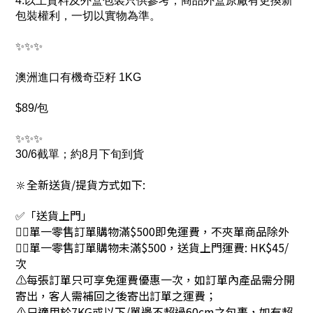
4.以上資料及外盒包裝只供參考，商品外盒原廠有更換新
包裝權利，一切以實物為準。
✨✨✨
澳洲進口有機奇亞籽 1KG
$89/包
✨✨✨
30/6截單；約8月下旬到貨
🔆全新送貨/提貨方式如下:
✅「送貨上門」
👉🏻單一零售訂單購物滿$500即免運費，不夾單商品除外
👉🏻單一零售訂單購物未滿$500，送貨上門運費: HK$45/
次
⚠每張訂單只可享免運費優惠一次，如訂單內產品需分開
寄出，客人需補回之後寄出訂單之運費；
⚠只適用於7KG或以下/單邊不超過60cm之包裹，如有超