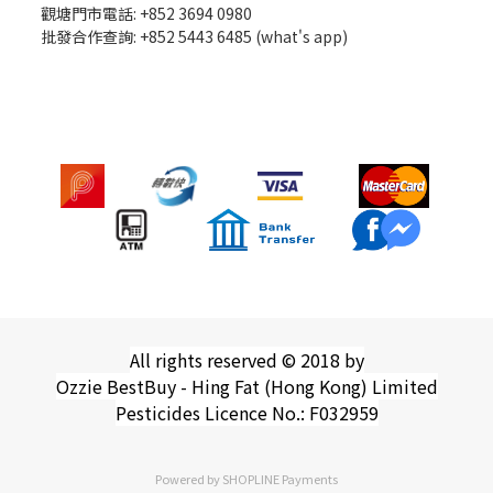
觀塘門市電話: +852 3694 0980
批發
合作查詢: +852 5443 6485 (what's app)
All rights reserved © 2018 by
Ozzie BestBuy - Hing Fat (Hong Kong) Limited
Pesticides Licence No.: F032959
Powered by
SHOPLINE Payments