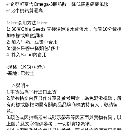
✅奇亞籽富含Omega-3脂肪酸，降低罹患癌症風險
✅比牛奶鈣質還高
✨✨✨食用方法✨✨✨
1: 30克Chia Seeds 直接浸泡冷水或溫水，放置10分鐘後
加檸檬或蜂蜜調味
2: 加入牛奶、豆漿中食用
3: 灑在果醬中搽麵包/ 多士
4: 拌入Salad內食用
-規格 : 1KG(+/-5%)
-產地 : 巴拉圭
==⚠️聲明⚠️==
1.本貨品為平行進口正貨
2.所有帖文內容只作分享及參考用途，為免混淆視聽，所
有商標或版權均屬有關商品品牌商標的持有人，敬請留
意。
3.顏色或因拍攝器材或顯示螢幕等因素而與實物有異，以
上圖片及文字僅供參考，一切以實物為準。