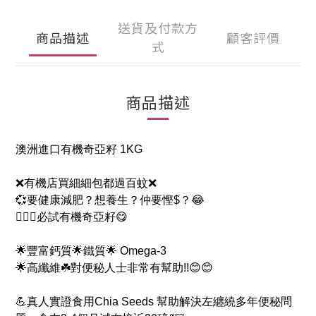
送貨及付款方
商品描述
顧客評價
式
商品描述
澳洲進口有機奇亞籽 1KG
❌有機店買細細包都過百蚊❌
💞要健康減肥？想養生？仲要慳$？😂
💁🏼‍♀️必試有機奇亞籽😋
🌟豐富鈣質🌟鐵質🌟 Omega-3
🌟高纖維☘️對便秘人士非常有幫助!!😊😊
💪真人實證食用Chia Seeds 幫助解決左纏繞多年便秘問