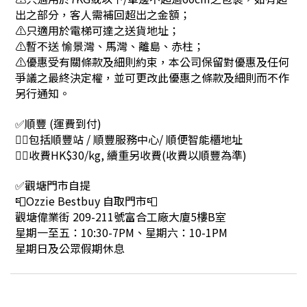
出之部分，客人需補回超出之金額；
⚠只適用於電梯可達之送貨地址；
⚠暫不送 愉景灣、馬灣、離島、赤柱；
⚠優惠受有關條款及細則約束，本公司保留對優惠及任何
爭議之最終決定權，並可更改此優惠之條款及細則而不作
另行通知。
✅順豐 (運費到付)
👉🏻包括順豐站 / 順豐服務中心/ 順便智能櫃地址
👉🏻收費HK$30/kg, 續重另收費(收費以順豐為準)
✅觀塘門市自提
📮Ozzie Bestbuy 自取門市📮
觀塘偉業街 209-211號富合工廠大廈5樓B室
星期一至五：10:30-7PM、星期六：10-1PM
星期日及公眾假期休息