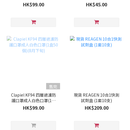
50個)(9月上旬)
HK$99.00
HK$45.00
售完
Clapiel KF94 四層過濾防
現貨 REAGEN 10合1快測
護口罩成人白色口罩(1盒
試劑盒 (1套10支)
50個)(8月下旬)
HK$99.00
HK$209.00