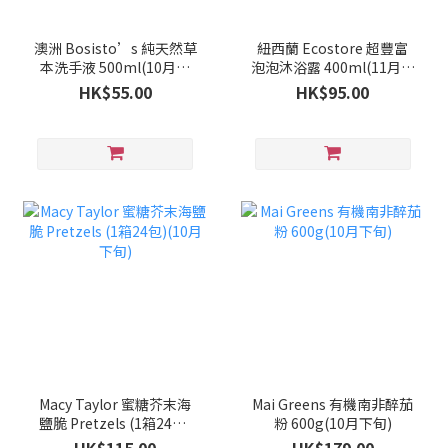
澳洲 Bosisto’s 純天然草
紐西蘭 Ecostore 超豐富
本洗手液 500ml(10月下
泡泡沐浴露 400ml(11月中
旬)
旬)
HK$55.00
HK$95.00
Macy Taylor 蜜糖芥末海
Mai Greens 有機南非醉茄
鹽脆 Pretzels (1箱24包)
粉 600g(10月下旬)
(10月下旬)