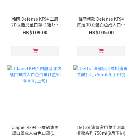
韓國 Defense KF94 三層
韓國新款 Defense KF94
2D立體兒童口罩 (1箱100
四層3D立體白色成人口罩
個)(9月下旬)
(1箱100個)(9月下旬)
HK$109.00
HK$105.00
Clapiel KF94 四層過濾防
Dettol 滴露家用萬用消毒
護口罩成人白色口罩(1盒
噴霧系列 750ml(9月下旬)