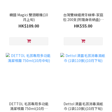
韓國 Magici 雙頭眼機(10
台灣雙線細滑牙線棒-家庭
月上旬)
包 200支(附隨身收納盒)(9
月下旬)
HK$109.00
HK$55.00
DETTOL 毛孩專用多功能
Dettol 滴露毛孩消毒濕紙
清潔噴霧 750ml(10月中
巾 (1袋110張)(10月下旬)