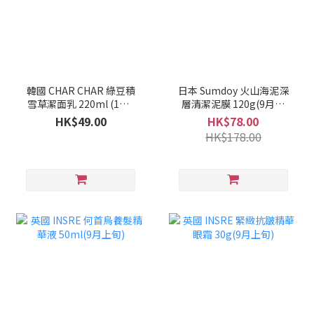
韓國 CHAR CHAR 綠豆積
日本 Sumdoy 火山海泥深
雪草潔面乳 220ml (1套2
層清潔泥膜 120g(9月上
支)(10月上旬)
旬)
HK$49.00
HK$78.00
HK$178.00