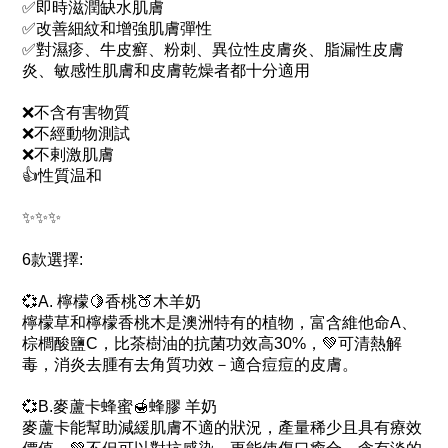
✅即時滋潤缺水肌膚
✅改善細紋和增強肌膚彈性
✅對濕疹、牛皮癬、粉刺、異位性皮膚炎、脂漏性皮膚
炎、敏感性肌膚和皮膚乾燥者都十分適用
❌不含有害物質
❌不經動物測試
❌不剌激肌膚
👍性質温和
✨✨✨
6款選擇:
💞A. 檸檬🍋香桃🍑木羊奶
檸檬草和檸檬香桃木是澳洲特有的植物，富含維他命A、
棕櫚酸鹽C，比茶樹油的抗菌功效高30%，💚可清熱解
毒，消炎去腫有去角質功效－適合痘痘的皮膚。
💞B.麥蘆卡蜂蜜🍯蜂膠 羊奶
麥蘆卡能幫助減緩肌膚不適的狀況，產量稀少且具有療效