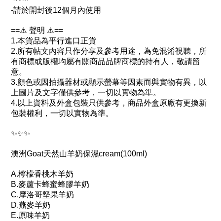
-請於開封後12個月內使用
==⚠️ 聲明 ⚠️==
1.本貨品為平行進口正貨
2.所有帖文內容只作分享及參考用途，為免混淆視聽，所
有商標或版權均屬有關商品品牌商標的持有人，敬請留
意。
3.顏色或因拍攝器材或顯示螢幕等因素而與實物有異，以
上圖片及文字僅供參考，一切以實物為準。
4.以上資料及外盒包裝只供參考，商品外盒原廠有更換新
包裝權利，一切以實物為準。
✨✨✨
澳洲Goat天然山羊奶保濕cream(100ml)
A.檸檬香桃木羊奶
B.麥蘆卡蜂蜜蜂膠羊奶
C.摩洛哥堅果羊奶
D.燕麥羊奶
E.原味羊奶