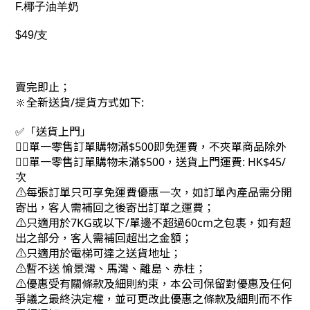
F.椰子油羊奶
$49/支
✨
✨
✨
賣完即止；
🔆全新送貨/提貨方式如下:
✅「送貨上門」
👉🏻單一零售訂單購物滿$500即免運費，不夾單商品除外
👉🏻單一零售訂單購物未滿$500，送貨上門運費: HK$45/
次
⚠每張訂單只可享免運費優惠一次，如訂單內產品需分開
寄出，客人需補回之後寄出訂單之運費；
⚠只適用於7KG或以下/單邊不超過60cm之包裹，如有超
出之部分，客人需補回超出之金額；
⚠只適用於電梯可達之送貨地址；
⚠暫不送 愉景灣、馬灣、離島、赤柱；
⚠優惠受有關條款及細則約束，本公司保留對優惠及任何
爭議之最終決定權，並可更改此優惠之條款及細則而不作