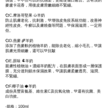
價值，💚不但可以對抗感染，更能使傷口癒合。含有淡的
麥盧卡花香，用後皮膚滑嫩細緻不緊繃。
💞C.摩洛哥堅果 🌰羊奶
防止肌膚老化，抗刺激，💚增強皮免疫系統功能，改善神
經性皮炎、牛癬以及膚燒傷等問題，💚保濕滋潤，一定用
佢。
💞D.燕麥 🌾羊奶
添加了燕麥麩的植物羊奶，能除去老化，縮小毛孔，💚讓
肌膚光滑細嫩，還可以💚抗皺
💞E.原味 🐏羊奶
親膚性植物油 + 濃縮羊奶配方，在肌膚表面形成一層保護
膜，充分達到鎖水保濕效果，💚讓肌膚柔嫩透亮、滋潤、
不緊繃。
💞F.椰子油 🥥羊奶
成份具豐富氨基、維生素C及抗氧化物，💚還有抗菌、美
白功效。
-規格：100ml