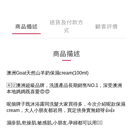
送貨及付款方
商品描述
顧客評價
式
商品描述
澳洲Goat天然山羊奶保濕cream(100ml)
🇦🇺澳洲超級品牌，洗護產品長期銷售NO.1，深受澳洲
本地媽媽既喜愛😍😍
呢個牌子既沐浴露同洗髮大家買得多，今次介紹呢款保濕
cream，大人小朋友都岩用，買定傍身實無錯呀👍👍
濕疹肌,乾燥肌,敏感肌,小朋友,孕婦都可以用🙋‍♀️