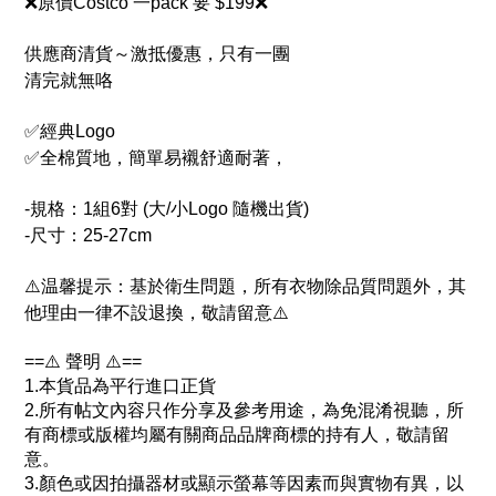
❌原價Costco 一pack 要 $199❌
供應商清貨～激抵優惠，只有一團
清完就無咯
✅經典Logo
✅全棉質地，簡單易襯舒適耐著，
-規格：1組6對 (大/小Logo 隨機出貨)
-尺寸：25-27cm
⚠️温馨提示：基於衛生問題，所有衣物除品質問題外，其
他理由一律不設退換，敬請留意⚠️
==⚠️ 聲明 ⚠️==
1.本貨品為平行進口正貨
2.所有帖文內容只作分享及參考用途，為免混淆視聽，所
有商標或版權均屬有關商品品牌商標的持有人，敬請留
意。
3.顏色或因拍攝器材或顯示螢幕等因素而與實物有異，以