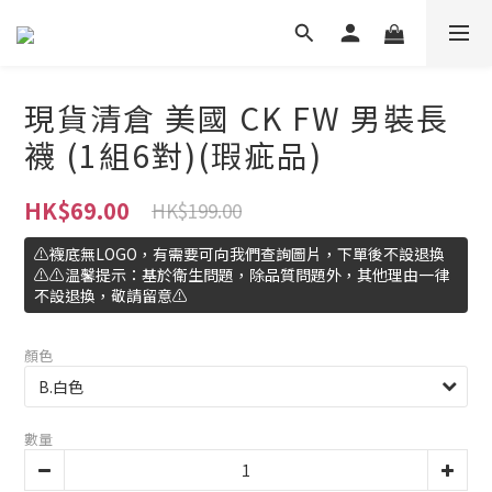
現貨清倉 美國 CK FW 男裝長
襪 (1組6對)(瑕疵品)
HK$69.00
HK$199.00
⚠️襪底無LOGO，有需要可向我們查詢圖片，下單後不設退換
⚠️⚠️温馨提示：基於衛生問題，除品質問題外，其他理由一律
不設退換，敬請留意⚠️
顏色
數量