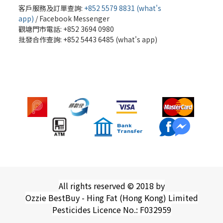
客戶服務及訂單查詢:
+852 5579 8831 (what's
app)
/
Facebook Messenger
觀塘門市電話: +852 3694 0980
批發
合作查詢: +852 5443 6485 (what's app)
All rights reserved © 2018 by
Ozzie BestBuy - Hing Fat (Hong Kong) Limited
Pesticides Licence No.: F032959