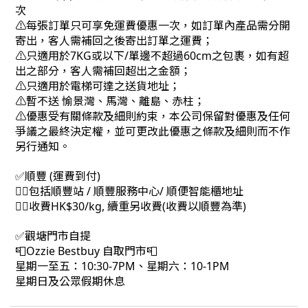
次
⚠每張訂單只可享免運費優惠一次，如訂單內產品需分開
寄出，客人需補回之後寄出訂單之運費；
⚠只適用於7KG或以下/單邊不超過60cm之包裹，如有超
出之部分，客人需補回超出之金額；
⚠只適用於電梯可達之送貨地址；
⚠暫不送 愉景灣、馬灣、離島、赤柱；
⚠優惠受有關條款及細則約束，本公司保留對優惠及任何
爭議之最終決定權，並可更改此優惠之條款及細則而不作
另行通知。
✅順豐 (運費到付)
👉🏻包括順豐站 / 順豐服務中心/ 順便智能櫃地址
👉🏻收費HK$30/kg, 續重另收費(收費以順豐為準)
✅觀塘門市自提
📮Ozzie Bestbuy 自取門市📮
星期一至五：10:30-7PM、星期六：10-1PM
星期日及公眾假期休息