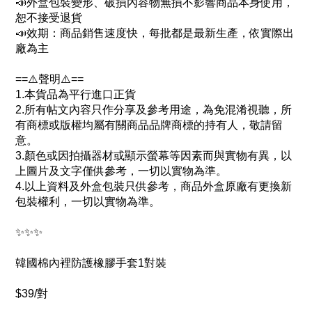
📣外盒包裝變形、破損內容物無損不影響商品本身使用，
恕不接受退貨
📣效期：商品銷售速度快，每批都是最新生產，依實際出
廠為主
==⚠️聲明⚠️==
1.本貨品為平行進口正貨
2.所有帖文內容只作分享及參考用途，為免混淆視聽，所
有商標或版權均屬有關商品品牌商標的持有人，敬請留
意。
3.顏色或因拍攝器材或顯示螢幕等因素而與實物有異，以
上圖片及文字僅供參考，一切以實物為準。
4.以上資料及外盒包裝只供參考，商品外盒原廠有更換新
包裝權利，一切以實物為準。
✨✨✨
韓國棉內裡防護橡膠手套1對裝
$39/對