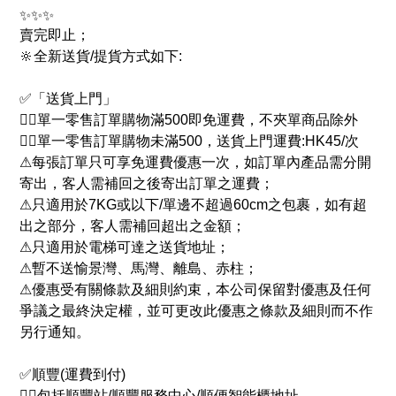
✨✨✨
賣完即止；
🔆全新送貨/提貨方式如下:
✅「送貨上門」
👉🏻單一零售訂單購物滿500即免運費，不夾單商品除外
👉🏻單一零售訂單購物未滿500，送貨上門運費:HK45/次
⚠每張訂單只可享免運費優惠一次，如訂單內產品需分開
寄出，客人需補回之後寄出訂單之運費；
⚠只適用於7KG或以下/單邊不超過60cm之包裹，如有超
出之部分，客人需補回超出之金額；
⚠只適用於電梯可達之送貨地址；
⚠暫不送愉景灣、馬灣、離島、赤柱；
⚠優惠受有關條款及細則約束，本公司保留對優惠及任何
爭議之最終決定權，並可更改此優惠之條款及細則而不作
另行通知。
✅順豐(運費到付)
👉🏻包括順豐站/順豐服務中心/順便智能櫃地址