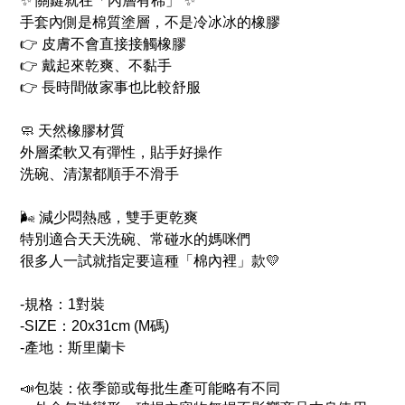
✨ 關鍵就在「內層有棉」 ✨
手套內側是棉質塗層，不是冷冰冰的橡膠
👉 皮膚不會直接接觸橡膠
👉 戴起來乾爽、不黏手
👉 長時間做家事也比較舒服
🧼 天然橡膠材質
外層柔軟又有彈性，貼手好操作
洗碗、清潔都順手不滑手
🌬️ 減少悶熱感，雙手更乾爽
特別適合天天洗碗、常碰水的媽咪們
很多人一試就指定要這種「棉內裡」款💛
-規格：1對裝
-SIZE：20x31cm (M碼)
斯里蘭卡
-產地：
📣包裝：依季節或每批生產可能略有不同