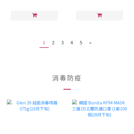
1
2
3
4
5
»
消毒防疫