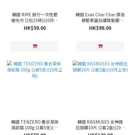
韓國 RIRE 旅行一次性壓
韓國 Evas Char Char 摩洛
縮毛巾 (1包15條)(10月上
哥堅果蛋白護理髮膜
旬)
1500ml(10月上旬)
HK$59.00
HK$99.00
韓國 TENZERO 薰衣草保
韓國 KISSMUSES 女神提
濕足霜 100g (1套5支)(10
拉頸膜10片 (1套2盒)(10月
月上旬)
上旬)