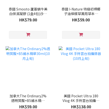
泰國 Smooto 蘆薈蝸牛美
泰國 I-Nature 特級初榨椰
白保濕凝膠 (1盒4包)(9月
子油檸檬草萬用草本膏
下旬)
35g(9月下旬)
HK$79.00
HK$59.00
加拿大The Ordinary2%
美國 Pocket Ultra 180
透明質酸+B5補水精華
Vlog 4K 手持雲台拍攝錄
30ml(10月上旬)
器(10月上旬)
HK$59.00
HK$138.00