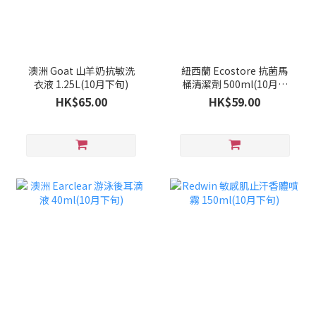
澳洲 Goat 山羊奶抗敏洗
紐西蘭 Ecostore 抗菌馬
衣液 1.25L(10月下旬)
桶清潔劑 500ml(10月下
旬)
HK$65.00
HK$59.00