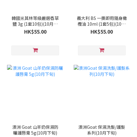
韓國米其林等級嚴選香草
義大利 BS 一撕即用隨身橄
鹽 3g (1套10包)(10月中
欖油 10ml (1套5包)(10月
旬)
中旬)
HK$55.00
HK$55.00
澳洲 Goat 山羊奶保濕防
澳洲Goat 保濕洗髮/護髮
曬護唇膏 5g(10月下旬)
系列(10月下旬)