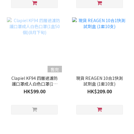
售完
Clapiel KF94 四層過濾防
現貨 REAGEN 10合1快測
護口罩成人白色口罩(1盒
試劑盒 (1套10支)
50個)(8月下旬)
HK$99.00
HK$209.00