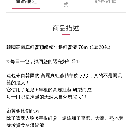
商品描述
顧客評價
式
商品描述
韓國高麗真紅蔘頂級精年根紅蔘液 70ml (1套20包)
✨每日一包，找回您的透亮好神采✨
這包來自韓國的 高麗真紅蔘精華飲 🇰🇷，真的不是開玩
笑的強大！
它使用了足足 6年根的高麗紅蔘 研製而成
每一口都是滿滿的天然大自然恩賜 🌿！
👍黃金比例配方
除了靈魂人物 6年根紅蔘，還添加了當歸、大棗、熟地黃
等珍貴食材濃縮液