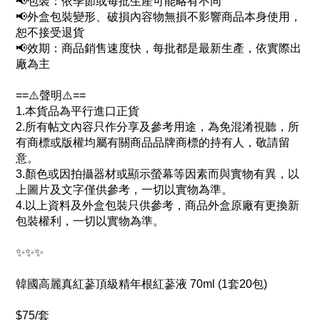
📢包裝：依季節或每批生產可能略有不同
📢外盒包裝變形、破損內容物無損不影響商品本身使用，
恕不接受退貨
📢效期：商品銷售速度快，每批都是最新生產，依實際出
廠為主
==⚠️聲明⚠️==
1.本貨品為平行進口正貨
2.所有帖文內容只作分享及參考用途，為免混淆視聽，所
有商標或版權均屬有關商品品牌商標的持有人，敬請留
意。
3.顏色或因拍攝器材或顯示螢幕等因素而與實物有異，以
上圖片及文字僅供參考，一切以實物為準。
4.以上資料及外盒包裝只供參考，商品外盒原廠有更換新
包裝權利，一切以實物為準。
✨✨✨
韓國高麗真紅蔘頂級精年根紅蔘液 70ml (1套20包)
$75/套