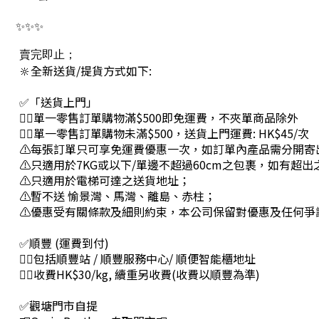
✨✨✨
賣完即止；
🔆全新送貨/提貨方式如下:
✅「送貨上門」
👉🏻單一零售訂單購物滿$500即免運費，不夾單商品除外
👉🏻單一零售訂單購物未滿$500，送貨上門運費: HK$45/次
⚠每張訂單只可享免運費優惠一次，如訂單內產品需分開寄
⚠只適用於7KG或以下/單邊不超過60cm之包裹，如有超
⚠只適用於電梯可達之送貨地址；
⚠暫不送 愉景灣、馬灣、離島、赤柱；
⚠優惠受有關條款及細則約束，本公司保留對優惠及任何爭
✅順豐 (運費到付)
👉🏻包括順豐站 / 順豐服務中心/ 順便智能櫃地址
👉🏻收費HK$30/kg, 續重另收費(收費以順豐為準)
✅觀塘門市自提