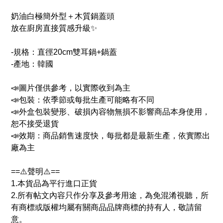
奶油白極簡外型＋木質鍋蓋頭
放在廚房直接質感升級✨
-規格：直徑20cm雙耳鍋+鍋蓋
-產地：韓國
📣圖片僅供參考，以實際收到為主
📣包裝：依季節或每批生產可能略有不同
📣外盒包裝變形、破損內容物無損不影響商品本身使用，
恕不接受退貨
📣效期：商品銷售速度快，每批都是最新生產，依實際出
廠為主
==⚠️聲明⚠️==
1.本貨品為平行進口正貨
2.所有帖文內容只作分享及參考用途，為免混淆視聽，所
有商標或版權均屬有關商品品牌商標的持有人，敬請留
意。