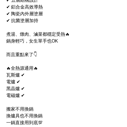
✔ 五層結構設計
✔ 鋁合金高效導熱
✔ 陶瓷內外層塗層
✔ 抗菌塗層加持
煮湯、燉肉、滷菜都穩定受熱🔥
鍋身輕巧，女生單手也OK
而且重點來了👇
🔥全熱源通用🔥
瓦斯爐 ✔
電爐 ✔
黑晶爐 ✔
電磁爐 ✔
搬家不用換鍋
換爐具也不用換鍋
一鍋直接用到底💯