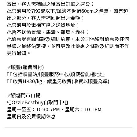
寄出，客人需補回之後寄出訂單之運費；
⚠只適用於7KG或以下/單邊不超過60cm之包裹，如有超
出之部分，客人需補回超出之金額；
⚠只適用於電梯可達之送貨地址；
⚠暫不送愉景灣、馬灣、離島、赤柱；
⚠優惠受有關條款及細則約束，本公司保留對優惠及任何
爭議之最終決定權，並可更改此優惠之條款及細則而不作
另行通知。
✅順豐(運費到付)
👉🏻包括順豐站/順豐服務中心/順便智能櫃地址
👉🏻收費HK30/kg，續重另收費(收費以順豐為準)
✅觀塘門市自提
📮OzzieBestbuy自取門市📮
星期一至五：10:30-7PM、星期六：10-1PM
星期日及公眾假期休息