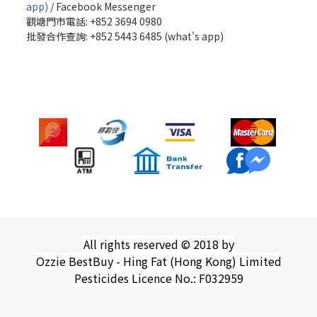
app)
/
Facebook Messenger
觀塘門市電話: +852 3694 0980
批發
合作查詢: +852 5443 6485 (what's app)
All rights reserved © 2018 by
Ozzie BestBuy - Hing Fat (Hong Kong) Limited
Pesticides Licence No.: F032959