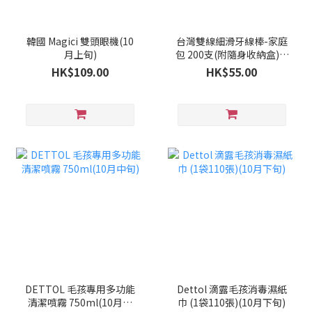
韓國 Magici 雙頭眼機(10
台灣雙線細滑牙線棒-家庭
月上旬)
包 200支(附隨身收納盒)(9
月下旬)
HK$109.00
HK$55.00
DETTOL 毛孩專用多功能
Dettol 滴露毛孩消毒濕紙
清潔噴霧 750ml(10月中
巾 (1袋110張)(10月下旬)