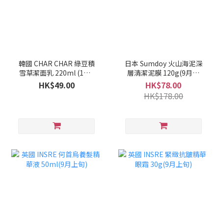
韓國 CHAR CHAR 綠豆積
日本 Sumdoy 火山海泥深
雪草潔面乳 220ml (1套2
層清潔泥膜 120g(9月上
支)(10月上旬)
旬)
HK$49.00
HK$78.00
HK$178.00