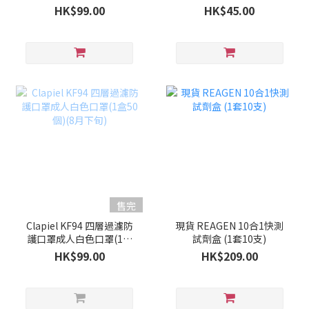
50個)(9月上旬)
HK$99.00
HK$45.00
售完
Clapiel KF94 四層過濾防
現貨 REAGEN 10合1快測
護口罩成人白色口罩(1盒
試劑盒 (1套10支)
50個)(8月下旬)
HK$99.00
HK$209.00