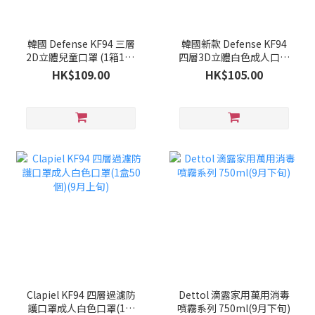
韓國 Defense KF94 三層
韓國新款 Defense KF94
2D立體兒童口罩 (1箱100
四層3D立體白色成人口罩
個)(9月下旬)
(1箱100個)(9月下旬)
HK$109.00
HK$105.00
Clapiel KF94 四層過濾防
Dettol 滴露家用萬用消毒
護口罩成人白色口罩(1盒
噴霧系列 750ml(9月下旬)