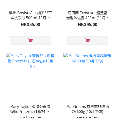
澳洲 Bosisto’s 純天然草
紐西蘭 Ecostore 超豐富
本洗手液 500ml(10月下
泡泡沐浴露 400ml(11月中
旬)
旬)
HK$55.00
HK$95.00
Macy Taylor 蜜糖芥末海
Mai Greens 有機南非醉茄
鹽脆 Pretzels (1箱24包)
粉 600g(10月下旬)
(10月下旬)