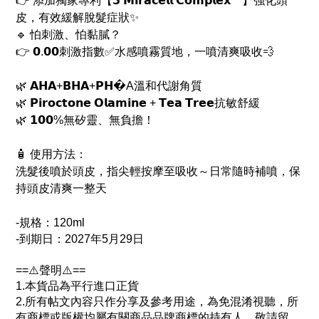
👉 添加獨家專利【𝟯 𝗠𝗶𝗿𝗮𝗰𝗲𝗹𝗹 𝗖𝗼𝗺𝗽𝗹𝗲𝘅™】強化頭
皮，有效緩解脫髮症狀✨
🔹 怕刺激、怕黏膩？
👉 𝟬.𝟬𝟬刺激指數✅水感噴霧質地，一噴清爽吸收💨
🌿 𝗔𝗛𝗔+𝗕𝗛𝗔+𝗣𝗛�A溫和代謝角質
🌿 𝗣𝗶𝗿𝗼𝗰𝘁𝗼𝗻𝗲 𝗢𝗹𝗮𝗺𝗶𝗻𝗲 + 𝗧𝗲𝗮 𝗧𝗿𝗲𝗲抗敏舒緩
🌿 𝟭𝟬𝟬%無矽靈、無負擔！
🧴 使用方法：
洗髮後噴於頭皮，指尖輕按摩至吸收～日常隨時補噴，保
持頭皮清爽一整天
-規格：120ml
-
到期日：2027年5月29日
==⚠️聲明⚠️==
1.本貨品為平行進口正貨
2.所有帖文內容只作分享及參考用途，為免混淆視聽，所
有商標或版權均屬有關商品品牌商標的持有人，敬請留