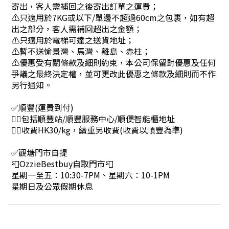
寄出，客人需補回之後寄出訂單之運費；
⚠只適用於7KG或以下/單邊不超過60cm之包裹，如有超
出之部分，客人需補回超出之金額；
⚠只適用於電梯可達之送貨地址；
⚠暫不送愉景灣、馬灣、離島、赤柱；
⚠優惠受有關條款及細則約束，本公司保留對優惠及任何
爭議之最終決定權，並可更改此優惠之條款及細則而不作
另行通知。
✅順豐(運費到付)
👉🏻包括順豐站/順豐服務中心/順便智能櫃地址
👉🏻收費HK30/kg，續重另收費(收費以順豐為準)
✅觀塘門市自提
📮OzzieBestbuy自取門市📮
星期一至五：10:30-7PM、星期六：10-1PM
星期日及公眾假期休息