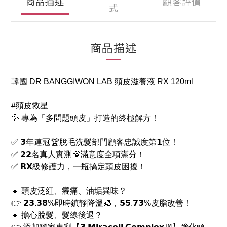
商品描述
顧客評價
式
商品描述
韓國 DR BANGGIWON LAB 頭皮滋養液 RX 120ml
#頭皮救星
💦 專為「多問題頭皮」打造的終極解方！
✅ 𝟯年連冠🏆脫毛洗髮部門顧客忠誠度第𝟭位！
✅ 𝟮𝟮名真人實測💯滿意度全項滿分！
✅ 𝗥𝗫級修護力，一瓶搞定頭皮困擾！
🔹 頭皮泛紅、癢痛、油垢異味？
👉 𝟮𝟯.𝟯𝟴%即時鎮靜降溫🧊，𝟱𝟱.𝟳𝟯%皮脂改善！
🔹 擔心脫髮、髮線後退？