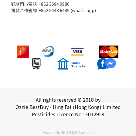
觀塘門市電話: +852 3694 0980
批發
合作查詢: +852 5443 6485 (what's app)
All rights reserved © 2018 by
Ozzie BestBuy - Hing Fat (Hong Kong) Limited
Pesticides Licence No.: F032959
Powered by
SHOPLINE Payments