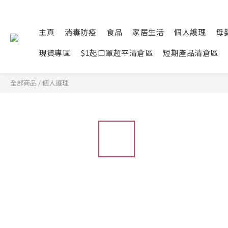
主頁
消毒防疫
食品
家居生活
個人護理
母
現貨專區
$1起口罩超平清倉區
短期產品清倉區
全部商品
/
個人護理