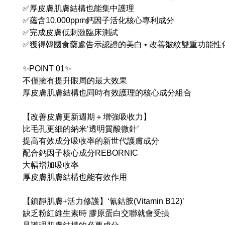
✅厚皮膚肌膚結構也能集中護理
✅蘊含10,000ppm鈣因子活化核心專利成分
✅完成皮膚低刺激臨床測試
✅獲得韓國食藥處告示認證的美白 • 改善皺紋雙重功能性
✨POINT 01✨
不僅擁有提升眼周的最大效果
厚皮膚肌膚結構也同時有效護理的核心成分組合
【改善皮膚更新週期＋增強吸收力】
比毛孔更細的納米‘透明質酸微針’
提高有效成分吸收率的新世代護膚成分
配合鈣因子核心成分REBORNIC
大幅增加吸收率
厚皮膚肌膚結構也能有效作用
【鎮靜肌膚+活力修護】‘氰鈷胺(Vitamin B12)’
缺乏粉紅維生素時 膠原蛋白交聯就會受損