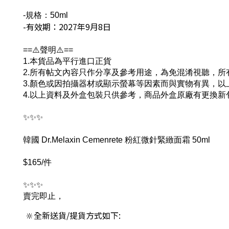
-規格：50ml
-有效期：2027年9月8日
==⚠️聲明⚠️==
1.本貨品為平行進口正貨
2.所有帖文內容只作分享及參考用途，為免混淆視聽，
3.顏色或因拍攝器材或顯示螢幕等因素而與實物有異，
4.以上資料及外盒包裝只供參考，商品外盒原廠有更換
✨✨✨
韓國 Dr.Melaxin Cemenrete 粉紅微針緊緻面霜 50ml
$165/件
✨✨✨
賣完即止
，
🔆全新送貨/提貨方式如下: