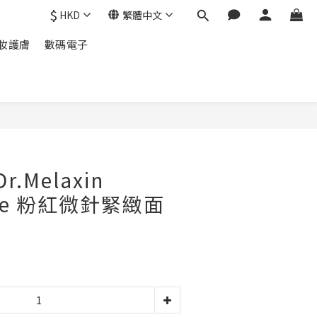
$
HKD
繁體中文
妝護膚
數碼電子
立即購買
r.Melaxin
ete 粉紅微針緊緻面