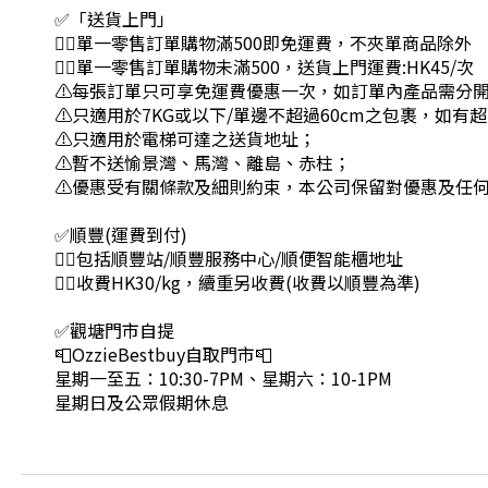
✅「送貨上門」
👉🏻單一零售訂單購物滿500即免運費，不夾單商品除外
👉🏻單一零售訂單購物未滿500，送貨上門運費:HK45/次
⚠每張訂單只可享免運費優惠一次，如訂單內產品需分
⚠只適用於7KG或以下/單邊不超過60cm之包裹，如
⚠只適用於電梯可達之送貨地址；
⚠暫不送愉景灣、馬灣、離島、赤柱；
⚠優惠受有關條款及細則約束，本公司保留對優惠及任
✅順豐(運費到付)
👉🏻包括順豐站/順豐服務中心/順便智能櫃地址
👉🏻收費HK30/kg，續重另收費(收費以順豐為準)
✅觀塘門市自提
📮OzzieBestbuy自取門市📮
星期一至五：10:30-7PM、星期六：10-1PM
星期日及公眾假期休息