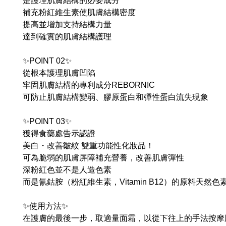
是護理肌膚結構的必要成分
補充粉紅維生素使肌膚結構密度
提高並增加支持結構力量
達到確實的肌膚結構護理
✨POINT 02✨
從根本護理肌膚凹陷
牢固肌膚結構的專利成分REBORNIC
可防止肌膚結構變弱、膠原蛋白和彈性蛋白流失現象
✨POINT 03✨
獲得食藥處告示認證
美白・改善皺紋 雙重功能性化妝品！
可為脆弱的肌膚屏障補充營養，改善肌膚彈性
深粉紅色並不是人造色素
而是氰鈷胺（粉紅維生素，Vitamin B12）的原料
✨使用方法✨
在護膚的最後一步，取適量面霜，以從下往上的手法按摩