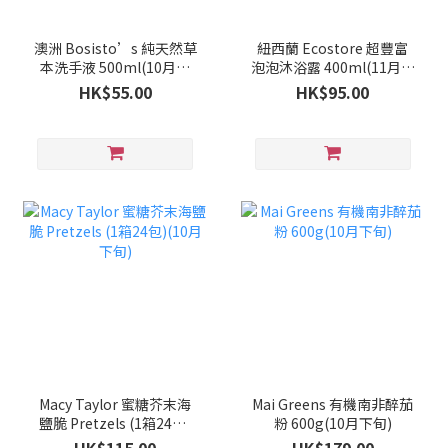
澳洲 Bosisto’s 純天然草
紐西蘭 Ecostore 超豐富
本洗手液 500ml(10月下
泡泡沐浴露 400ml(11月中
旬)
旬)
HK$55.00
HK$95.00
Macy Taylor 蜜糖芥末海
Mai Greens 有機南非醉茄
鹽脆 Pretzels (1箱24包)
粉 600g(10月下旬)
(10月下旬)