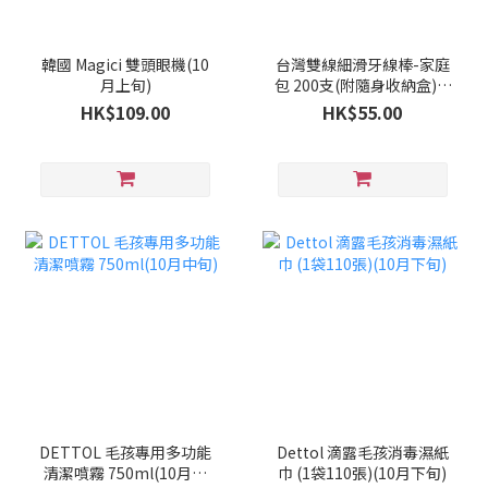
韓國 Magici 雙頭眼機(10
台灣雙線細滑牙線棒-家庭
月上旬)
包 200支(附隨身收納盒)(9
月下旬)
HK$109.00
HK$55.00
DETTOL 毛孩專用多功能
Dettol 滴露毛孩消毒濕紙
清潔噴霧 750ml(10月中
巾 (1袋110張)(10月下旬)