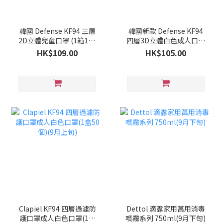
韓國 Defense KF94 三層
韓國新款 Defense KF94
2D立體兒童口罩 (1箱100
四層3D立體白色成人口罩
個)(9月下旬)
(1箱100個)(9月下旬)
HK$109.00
HK$105.00
Clapiel KF94 四層過濾防
Dettol 滴露家用萬用消毒
護口罩成人白色口罩(1盒
噴霧系列 750ml(9月下旬)