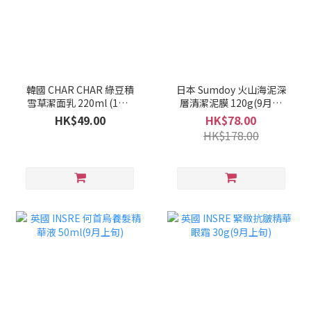
韓國 CHAR CHAR 綠豆積
日本 Sumdoy 火山海泥深
雪草潔面乳 220ml (1套2
層清潔泥膜 120g(9月上
支)(10月上旬)
旬)
HK$49.00
HK$78.00
HK$178.00