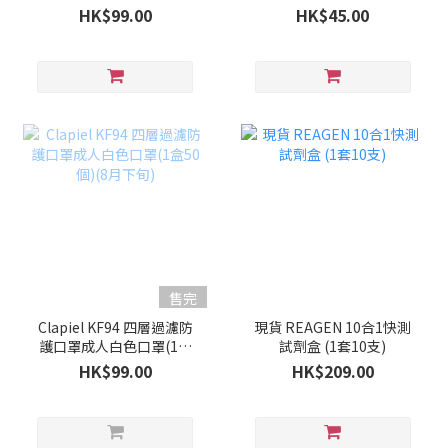
50個)(9月上旬)
HK$99.00
HK$45.00
售完
Clapiel KF94 四層過濾防
現貨 REAGEN 10合1快測
護口罩成人白色口罩(1盒
試劑盒 (1套10支)
50個)(8月下旬)
HK$99.00
HK$209.00