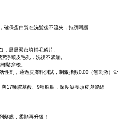
，確保蛋白質在洗髮後不流失，持續呵護
蛋白，層層緊密填補毛鱗片。
深層潔淨頭皮毛孔，洗後不緊繃。
指輕鬆穿梭。
面活性劑，通過皮膚科測試，刺激指數0.00（無刺激）🌸
）與17種胺基酸、9種胜肽，深度滋養頭皮與髮絲
列髮膜，柔順再升級！