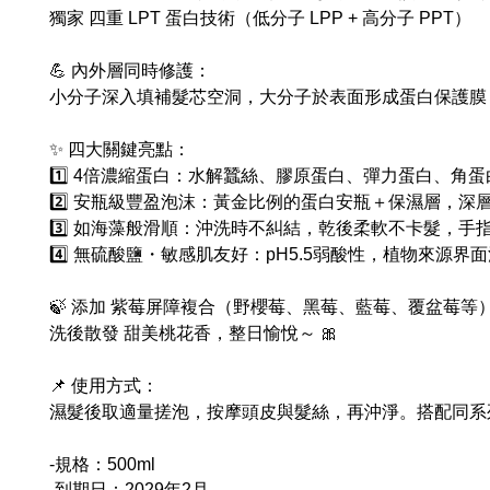
獨家 四重 LPT 蛋白技術（低分子 LPP + 高分子 PPT）
💪 內外層同時修護：
小分子深入填補髮芯空洞，大分子於表面形成蛋白保護膜
✨ 四大關鍵亮點：
1️⃣ 4倍濃縮蛋白：水解蠶絲、膠原蛋白、彈力蛋白、角
2️⃣ 安瓶級豐盈泡沫：黃金比例的蛋白安瓶＋保濕層，
3️⃣ 如海藻般滑順：沖洗時不糾結，乾後柔軟不卡髮，手
4️⃣ 無硫酸鹽・敏感肌友好：pH5.5弱酸性，植物來源界
🍃 添加 紫莓屏障複合（野櫻莓、黑莓、藍莓、覆盆莓等
洗後散發 甜美桃花香，整日愉悅～ 🎀
📌 使用方式：
濕髮後取適量搓泡，按摩頭皮與髮絲，再沖淨。搭配同系
-規格：500ml
-
到期日：2029年2月