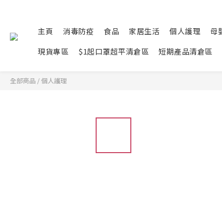
主頁
消毒防疫
食品
家居生活
個人護理
母
現貨專區
$1起口罩超平清倉區
短期產品清倉區
全部商品
/
個人護理