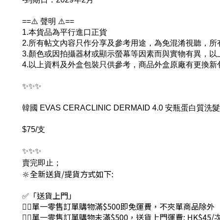
==⚠️ 聲明 ⚠️==
1.本貨品為平行進口正貨
2.所有帖文內容只作分享及參考用途，為免混淆視聽，
3.顏色或因拍攝器材或顯示螢幕等因素而與實物有異，
4.以上資料及外盒包裝只供參考，商品外盒原廠有更換
✨✨✨
韓國 EVAS CERACLINIC DERMAID 4.0 安瓶蛋白質洗髮
$75/支
✨✨✨
賣完即止；
🔆全新送貨/提貨方式如下:
✅「送貨上門」
👉🏻單一零售訂單購物滿$500即免運費，不夾單商品除外
👉🏻單一零售訂單購物未滿$500，送貨上門運費: HK$45/