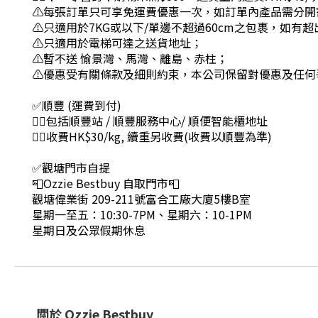
⚠每張訂單只可享免運費優惠一次，如訂單內產品需分開
⚠只適用於7KG或以下/單邊不超過60cm之包裹，如有
⚠只適用於電梯可達之送貨地址；
⚠暫不送 愉景灣、馬灣、離島、赤柱；
⚠優惠受有關條款及細則約束，本公司保留對優惠及任何
✅順豐 (運費到付)
👉🏻包括順豐站 / 順豐服務中心/ 順便智能櫃地址
👉🏻收費HK$30/kg, 續重另收費(收費以順豐為準)
✅觀塘門市自提
📮Ozzie Bestbuy 自取門市📮
觀塘偉業街 209-211號富合工廠大廈5樓B室
星期一至五：10:30-7PM、星期六：10-1PM
星期日及公眾假期休息
關於 Ozzie Bestbuy