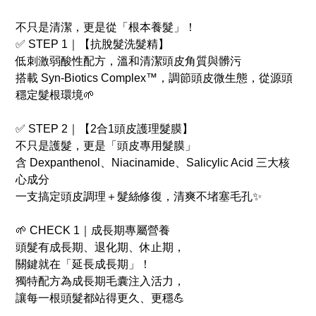
不只是清潔，更是從「根本養髮」！
✅ STEP 1｜【抗脫髮洗髮精】
低刺激弱酸性配方，溫和清潔頭皮角質與髒污
搭載 Syn-Biotics Complex™，調節頭皮微生態，從源頭
穩定髮根環境🌱
✅ STEP 2｜【2合1頭皮護理髮膜】
不只是護髮，更是「頭皮專用髮膜」
含 Dexpanthenol、Niacinamide、Salicylic Acid 三大核
心成分
一支搞定頭皮調理＋髮絲修復，清爽不堵塞毛孔✨
🌱 CHECK 1｜成長期專屬營養
頭髮有成長期、退化期、休止期，
關鍵就在「延長成長期」！
獨特配方為成長期毛囊注入活力，
讓每一根頭髮都站得更久、更穩💪