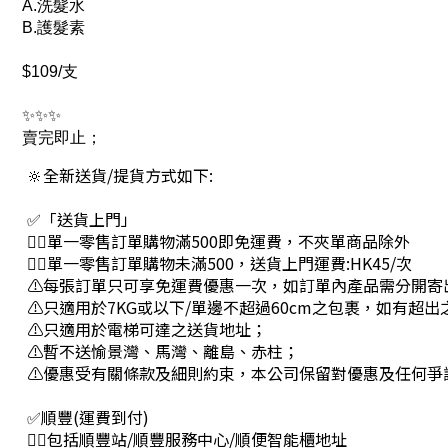
A.洗髮水
B.護髮素
$109/支
✨✨✨
賣完即止；
🔆全新送貨/提貨方式如下:
✅「送貨上門」
👉🏻單一零售訂單購物滿500即免運費，不夾單商品除外
👉🏻單一零售訂單購物未滿500，送貨上門運費:HK45/次
⚠每張訂單只可享免運費優惠一次，如訂單內產品需分開寄
⚠只適用於7KG或以下/單邊不超過60cm之包裹，如有超
⚠只適用於電梯可達之送貨地址；
⚠暫不送愉景灣、馬灣、離島、赤柱；
⚠優惠受有關條款及細則約束，本公司保留對優惠及任何爭
✅順豐(運費到付)
👉🏻包括順豐站/順豐服務中心/順便智能櫃地址