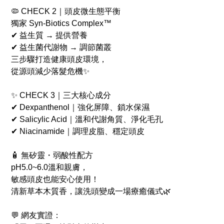
🦠 CHECK 2｜頭皮微生態平衡
獨家 Syn-Biotics Complex™
✔ 益生質 → 提供營養
✔ 益生菌代謝物 → 調節菌叢
三步驟打造健康頭皮環境，
從源頭減少落髮危機✨
✨ CHECK 3｜三大核心成分
✔ Dexpanthenol｜強化屏障、鎖水保濕
✔ Salicylic Acid｜溫和代謝角質、淨化毛孔
✔ Niacinamide｜調理皮脂、穩定頭皮
🧴 無矽靈・弱酸性配方
pH5.0~6.0溫和親膚，
敏感頭皮也能安心使用！
清新草本木質香，讓洗頭變成一場療癒儀式🌿
💬 網友實證：