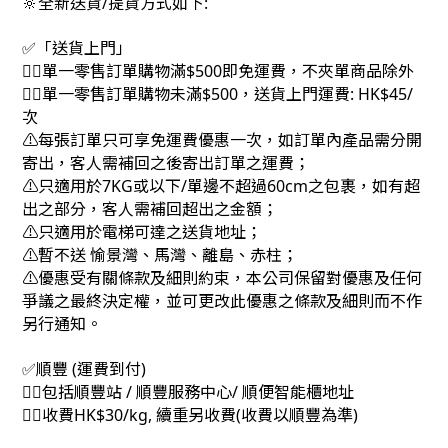
🔆全新送貨/提貨方式如下:
✅「送貨上門」
👉🏻單一零售訂單購物滿$500即免運費，不夾單商品除外
👉🏻單一零售訂單購物未滿$500，送貨上門運費: HK$45/
次
⚠每張訂單只可享免運費優惠一次，如訂單內產品需分開
寄出，客人需補回之後寄出訂單之運費；
⚠只適用於7KG或以下/單邊不超過60cm之包裹，如有超
出之部分，客人需補回超出之金額；
⚠只適用於電梯可達之送貨地址；
⚠暫不送 愉景灣、馬灣、離島、赤柱；
⚠優惠受有關條款及細則約束，本公司保留對優惠及任何
爭議之最終決定權，並可更改此優惠之條款及細則而不作
另行通知。
✅順豐 (運費到付)
👉🏻包括順豐站 / 順豐服務中心/ 順便智能櫃地址
👉🏻收費HK$30/kg, 續重另收費(收費以順豐為準)