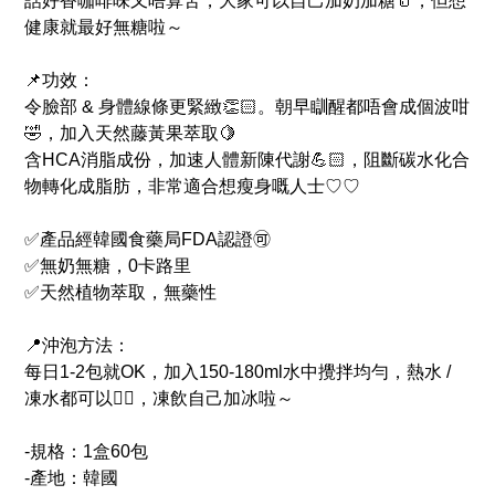
話好香咖啡味又唔算苦，大家可以自己加奶加糖🥛，但想
健康就最好無糖啦～
📌功效：
令臉部 & 身體線條更緊緻👏🏻。朝早瞓醒都唔會成個波咁
🤣，加入天然藤黃果萃取🍋
含HCA消脂成份，加速人體新陳代謝💪🏻，阻斷碳水化合
物轉化成脂肪，非常適合想瘦身嘅人士♡♡
✅產品經韓國食藥局FDA認證🉑
✅無奶無糖，0卡路里
✅天然植物萃取，無藥性
📍沖泡方法：
每日1-2包就OK，加入150-180ml水中攪拌均勻，熱水 /
凍水都可以👌🏻，凍飲自己加冰啦～
-規格：1盒60包
-產地：韓國