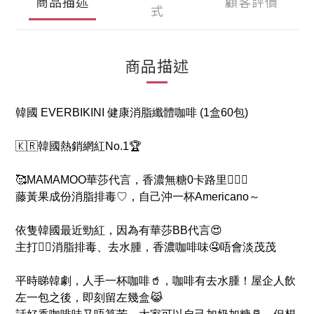
商品描述
顧客評價
式
商品描述
韓國 EVERBIKINI 健康消脂纖體咖啡 (1盒60包)
🇰🇷韓國熱銷網紅No.1🏆
🥰MAMAMOO華莎代言，香濃無糖0卡路里🏋🏻‍♀️
藤黃果成份消脂排毒♡，自己沖一杯Americano～
依隻韓國最近勁紅，因為有華莎BB代言😍
主打👉🏻消脂排毒、去水腫，香濃咖啡味🤤唔會淡茂茂
平時睇韓劇，人手一杯咖啡🥤，咖啡有去水腫！屋企人飲
左一包之後，即刻留左幾盒😹