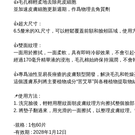
👍毛孔棉輕柔地去除死皮細胞
並加速皮膚細胞更新週期，作爲物理去角質劑
👍超大尺寸：
6.5釐米的XL尺寸，可以輕鬆覆蓋前額和臉頰區域，使用
👍雙面紋理：
一面用於擦拭，一面柔軟，具有即時冷卻效果，不會引起
經過170毫升精華液的浸泡，毛孔棉始終保持濕潤，不會
👍專爲油性至易長痤瘡的皮膚類型開發，解決毛孔和乾
這個護膚系列將主要植物成分“苦艾草”與各種植物提取物
📌使用方法 :
1. 洗完臉後，輕輕用壓紋面朝皮膚紋理方向擦拭整個臉
2. 將墊子翻過來，用光滑的一面擦拭，以整理皮膚紋理。
-規格 : 1包60片
-有效期 : 2028年1月12日