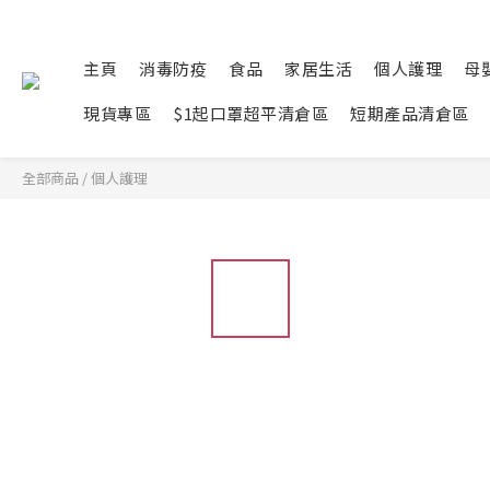
主頁
消毒防疫
食品
家居生活
個人護理
母
現貨專區
$1起口罩超平清倉區
短期產品清倉區
全部商品
/
個人護理