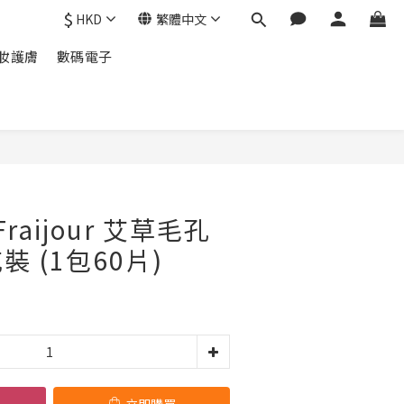
$
HKD
繁體中文
妝護膚
數碼電子
立即購買
raijour 艾草毛孔
 (1包60片)