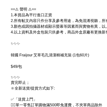
==⚠️ 聲明 ⚠️==
1.本貨品為平行進口正貨
2.所有帖文內容只作分享及參考用途，為免混淆視聽，
3.顏色或因拍攝器材或顯示螢幕等因素而與實物有異，
4.以上資料及外盒包裝只供參考，商品外盒原廠有更換
✨✨✨
韓國 Fraijour 艾草毛孔清潔棉補充裝 (1包60片)
$49/包
✨✨✨
賣完即止；
🔆全新送貨/提貨方式如下:
✅「送貨上門」
👉🏻單一零售訂單購物滿500即免運費，不夾單商品除外