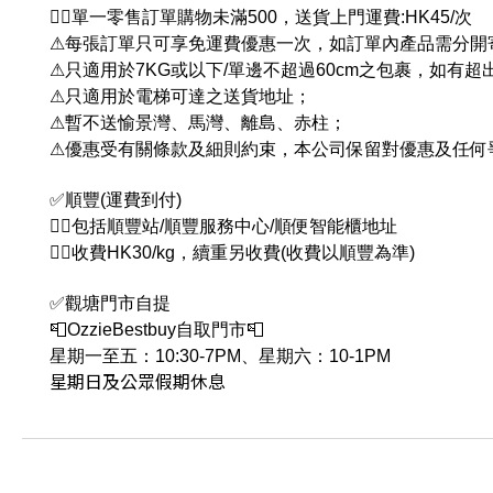
👉🏻單一零售訂單購物未滿500，送貨上門運費:HK45/次
⚠每張訂單只可享免運費優惠一次，如訂單內產品需分開
⚠只適用於7KG或以下/單邊不超過60cm之包裹，如有
⚠只適用於電梯可達之送貨地址；
⚠暫不送愉景灣、馬灣、離島、赤柱；
⚠優惠受有關條款及細則約束，本公司保留對優惠及任何
✅順豐(運費到付)
👉🏻包括順豐站/順豐服務中心/順便智能櫃地址
👉🏻收費HK30/kg，續重另收費(收費以順豐為準)
✅觀塘門市自提
📮OzzieBestbuy自取門市📮
星期一至五：10:30-7PM、星期六：10-1PM
星期日及公眾假期休息