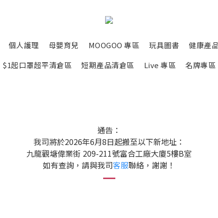
個人護理
母嬰育兒
MOOGOO 專區
玩具圖書
健康產
$1起口罩超平清倉區
短期產品清倉區
Live 專區
名牌專區
通告：
我司將於2026年6月8日起搬至以下新地址：
九龍觀塘偉業街 209-211號富合工廠大廈5樓B室
如有查詢，請與我司
客服
聯絡，謝謝！