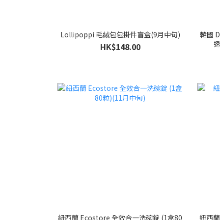
Lollipoppi 毛絨包包掛件盲盒(9月中旬)
韓國 D
透
HK$148.00
紐西蘭 Ecostore 全效合一洗碗錠 (1盒80
紐西蘭 