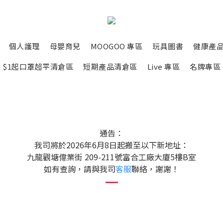
個人護理
母嬰育兒
MOOGOO 專區
玩具圖書
健康產
$1起口罩超平清倉區
短期產品清倉區
Live 專區
名牌專區
通告：
我司將於2026年6月8日起搬至以下新地址：
九龍觀塘偉業街 209-211號富合工廠大廈5樓B室
如有查詢，請與我司
客服
聯絡，謝謝！