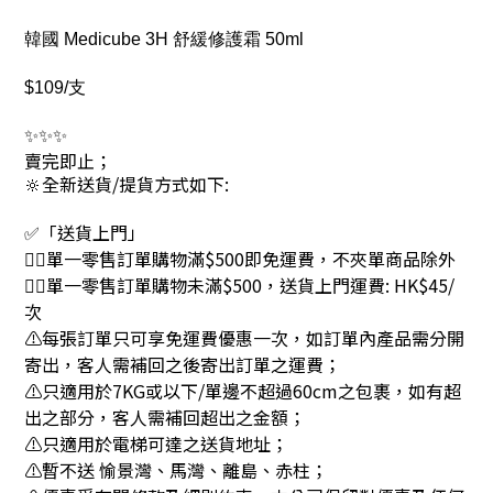
韓國 Medicube 3H 舒緩修護霜 50ml
$109/支
✨✨✨
賣完即止；
🔆全新送貨/提貨方式如下:
✅「送貨上門」
👉🏻單一零售訂單購物滿$500即免運費，不夾單商品除外
👉🏻單一零售訂單購物未滿$500，送貨上門運費: HK$45/
次
⚠每張訂單只可享免運費優惠一次，如訂單內產品需分開
寄出，客人需補回之後寄出訂單之運費；
⚠只適用於7KG或以下/單邊不超過60cm之包裹，如有超
出之部分，客人需補回超出之金額；
⚠只適用於電梯可達之送貨地址；
⚠暫不送 愉景灣、馬灣、離島、赤柱；