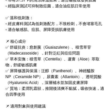
◦ 帶有37.57°F的清涼降溫效果，適合曬後或發炎肌膚
◦ 經臨床測試可抑制致痘菌，適合油痘肌日常使用
✅ 溫和低刺激：
◦ 經皮膚科測試為低刺激配方，不致粉刺，不會堵塞毛孔
◦ 適合敏感肌、痘肌、屏障受損肌膚使用
📌 核心成分
✅ 舒緩抗炎：愈創薁（Guaiazulene）、積雪草苷
（Madecassoside），針對泛紅與痘痘問題
✅ 草本安撫：積雪草（Centella）、蘆薈（Aloe）萃取
物，舒緩敏感肌膚
✅ 屏障修護與保濕：泛醇（Panthenol）、神經醯胺
NP（Ceramide NP）、尿囊素（Allantoin）、透明質酸
（Hyaluronic Acid），深層補水並加固皮膚屏障
✅ 質地：柔潤乳霜狀，推開後清爽不黏膩，吸收快速，適
合四季使用
📌 適用對象與使用建議