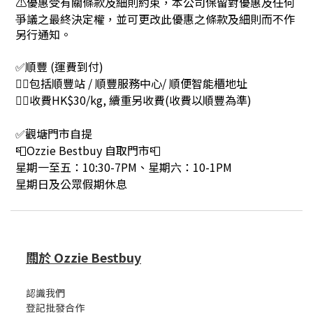
⚠優惠受有關條
款及細則約束，本公司保留對優惠及任何
爭議之最終決定權，並可更改此優惠之條款及細則而不作
另行通知。
✅順豐 (運費到付)
👉🏻包括順豐站 / 順豐服務中心/ 順便智能櫃地址
👉🏻收費HK$30/kg, 續重另收費(收費以順豐為準)
✅觀塘門市自提
📮Ozzie Bestbuy 自取門市📮
星期一至五：10:30-7PM、星期六：10-1PM
星期日及公眾假期休息
關於 Ozzie Bestbuy
認識我們
登記批發合作