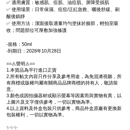
✅ 適用膚質：敏感肌、痘肌、油痘肌、屏障受損肌
✅ 使用場景：日常保濕、痘痘/泛紅急救、曬後舒緩、刷
酸後鎮靜
✅ 使用方法：潔面後取適量均勻塗抹於臉部，輕拍至吸
收；問題部位可厚敷加強修護
-規格：50ml
-
到期日：2028年10月28日
==⚠️聲明⚠️==
1.本貨品為平行進口正貨
2.所有帖文內容只作分享及參考用途，為免混淆視聽，所
有商標或版權均屬有關商品品牌商標的持有人，敬請留
意。
3.顏色或因拍攝器材或顯示螢幕等因素而與實物有異，以
上圖片及文字僅供參考，一切以實物為準。
4.以上資料及外盒包裝只供參考，商品外盒原廠有更換新
包裝權利，一切以實物為準。
✨✨✨