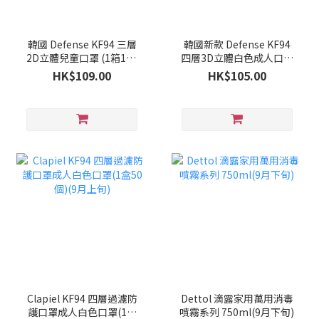
韓國 Defense KF94 三層
韓國新款 Defense KF94
2D立體兒童口罩 (1箱100
四層3D立體白色成人口罩
個)(9月下旬)
(1箱100個)(9月下旬)
HK$109.00
HK$105.00
Clapiel KF94 四層過濾防
Dettol 滴露家用萬用消毒
護口罩成人白色口罩(1盒
噴霧系列 750ml(9月下旬)