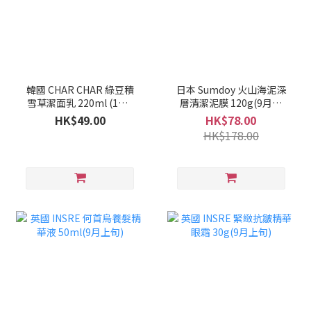
韓國 CHAR CHAR 綠豆積
日本 Sumdoy 火山海泥深
雪草潔面乳 220ml (1套2
層清潔泥膜 120g(9月上
支)(10月上旬)
旬)
HK$49.00
HK$78.00
HK$178.00