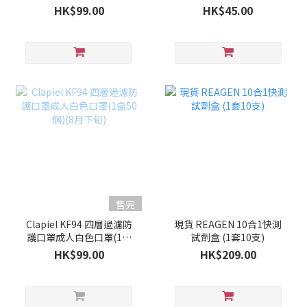
50個)(9月上旬)
HK$99.00
HK$45.00
售完
Clapiel KF94 四層過濾防
現貨 REAGEN 10合1快測
護口罩成人白色口罩(1盒
試劑盒 (1套10支)
50個)(8月下旬)
HK$99.00
HK$209.00