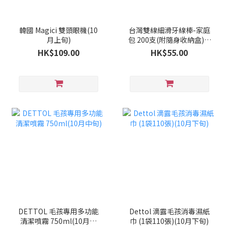
韓國 Magici 雙頭眼機(10
台灣雙線細滑牙線棒-家庭
月上旬)
包 200支(附隨身收納盒)(9
月下旬)
HK$109.00
HK$55.00
DETTOL 毛孩專用多功能
Dettol 滴露毛孩消毒濕紙
清潔噴霧 750ml(10月中
巾 (1袋110張)(10月下旬)