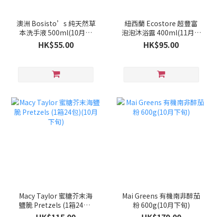
澳洲 Bosisto’s 純天然草
紐西蘭 Ecostore 超豐富
本洗手液 500ml(10月下
泡泡沐浴露 400ml(11月中
旬)
旬)
HK$55.00
HK$95.00
Macy Taylor 蜜糖芥末海
Mai Greens 有機南非醉茄
鹽脆 Pretzels (1箱24包)
粉 600g(10月下旬)
(10月下旬)