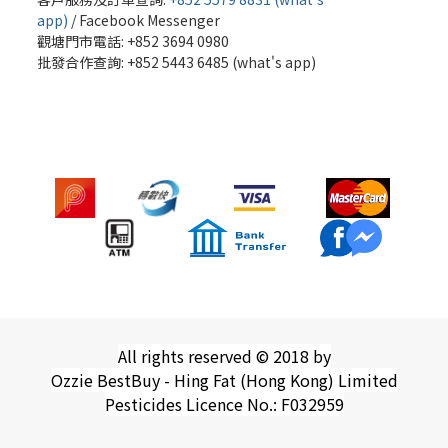
app)
/
Facebook Messenger
觀塘門市電話: +852 3694 0980
批發
合作查詢: +852 5443 6485 (what's app)
All rights reserved © 2018 by
Ozzie BestBuy - Hing Fat (Hong Kong) Limited
Pesticides Licence No.: F032959