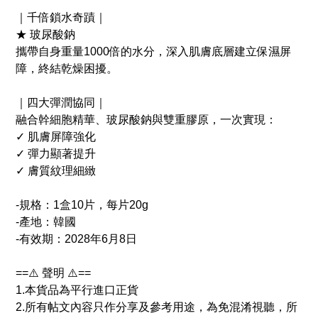
｜千倍鎖水奇蹟｜
★ 玻尿酸鈉
攜帶自身重量1000倍的水分，深入肌膚底層建立保濕屏
障，終結乾燥困擾。
｜四大彈潤協同｜
融合幹細胞精華、玻尿酸鈉與雙重膠原，一次實現：
✓ 肌膚屏障強化
✓ 彈力顯著提升
✓ 膚質紋理細緻
-規格：1盒10片，每片20g
-產地：韓國
-有效期：2028年6月8日
==⚠️ 聲明 ⚠️==
1.本貨品為平行進口正貨
2.所有帖文內容只作分享及參考用途，為免混淆視聽，所