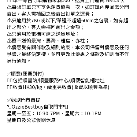
👉🏻單一零售訂單購物未滿500，送貨上門運費:HK45/次
⚠每張訂單只可享免運費優惠一次，如訂單內產品需分開
寄出，客人需補回之後寄出訂單之運費；
⚠只適用於7KG或以下/單邊不超過60cm之包裹，如有超
出之部分，客人需補回超出之金額；
⚠只適用於電梯可達之送貨地址；
⚠暫不送愉景灣、馬灣、離島、赤柱；
⚠優惠受有關條款及細則約束，本公司保留對優惠及任何
爭議之最終決定權，並可更改此優惠之條款及細則而不作
另行通知。
✅順豐(運費到付)
👉🏻包括順豐站/順豐服務中心/順便智能櫃地址
👉🏻收費HK30/kg，續重另收費(收費以順豐為準)
✅觀塘門市自提
📮OzzieBestbuy自取門市📮
星期一至五：10:30-7PM、星期六：10-1PM
星期日及公眾假期休息