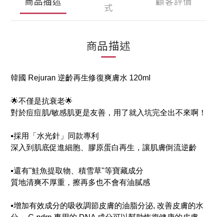
商品描述
顧客評價
式
商品描述
韓國 Rejuran 逆齡再生修復爽膚水 120ml
🌟不僅是抗衰老🌟
對於痘痘肌/敏感肌更是友善，用了就入坑完全出不來啊！
▪️採用「水光針」同款專利
深入到肌底促進細胞、膠原蛋白再生，讓肌膚倒流逆齡
▪️還有"鮭魚提取物、積雪草"等寶藏成分
質地清爽不厚重，擦再多也不會有油膩感
▪️增加有效成分的吸收調節皮膚的油脂分泌, 改善皮膚的水