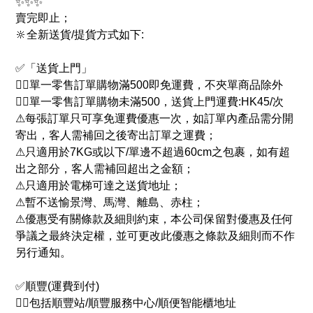
✨✨✨
賣完即止；
🔆全新送貨/提貨方式如下:
✅「送貨上門」
👉🏻單一零售訂單購物滿500即免運費，不夾單商品除外
👉🏻單一零售訂單購物未滿500，送貨上門運費:HK45/次
⚠每張訂單只可享免運費優惠一次，如訂單內產品需分開
寄出，客人需補回之後寄出訂單之運費；
⚠只適用於7KG或以下/單邊不超過60cm之包裹，如有超
出之部分，客人需補回超出之金額；
⚠只適用於電梯可達之送貨地址；
⚠暫不送愉景灣、馬灣、離島、赤柱；
⚠優惠受有關條款及細則約束，本公司保留對優惠及任何
爭議之最終決定權，並可更改此優惠之條款及細則而不作
另行通知。
✅順豐(運費到付)
👉🏻包括順豐站/順豐服務中心/順便智能櫃地址