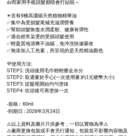
👍而家用手梳頭髮都唔會打結啦～
✴️含有9種高濃縮天然植物精華油
✅
集中為受損髮尾補充滋潤營養
✅
幫助頭髮恢復水潤柔順、健康有彈性
✅
適合經常染燙的受損頭髮使用
✅
輕盈質地清爽不油膩，免沖洗快速吸收
✅
無添加人工色素，所呈現的是天然精油顏色
💜使用方法:
STEP1: 洗頭後用毛巾輕輕擦走水分
STEP2: 取適量於手心(一次使用量:約1元硬幣大小)
STEP3: 從髮尾開始均勻塗抹
STEP4: 吹頭後可再塗抹一次
-規格 : 60ml
-
到期日
:
2028年3月24日
⚠️
以上資料及圖片只供參考，一切以實物為準
⚠️
⚠️
廠商更換包裝或不會另行通知，包裝並不影響內容物及