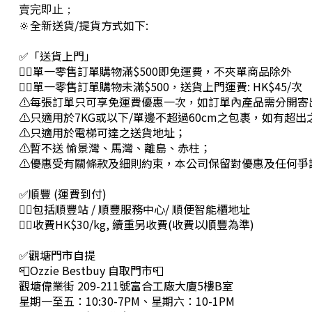
賣完即止；
🔆全新送貨/提貨方式如下:
✅「送貨上門」
👉🏻單一零售訂單購物滿$500即免運費，不夾單商品除外
👉🏻單一零售訂單購物未滿$500，送貨上門運費: HK$45/次
⚠每張訂單只可享免運費優惠一次，如訂單內產品需分開寄
⚠只適用於7KG或以下/單邊不超過60cm之包裹，如有超
⚠只適用於電梯可達之送貨地址；
⚠暫不送 愉景灣、馬灣、離島、赤柱；
⚠優惠受有關條款及細則約束，本公司保留對優惠及任何爭
✅順豐 (運費到付)
👉🏻包括順豐站 / 順豐服務中心/ 順便智能櫃地址
👉🏻收費HK$30/kg, 續重另收費(收費以順豐為準)
✅觀塘門市自提
📮Ozzie Bestbuy 自取門市📮
觀塘偉業街 209-211號富合工廠大廈5樓B室
星期一至五：10:30-7PM、星期六：10-1PM