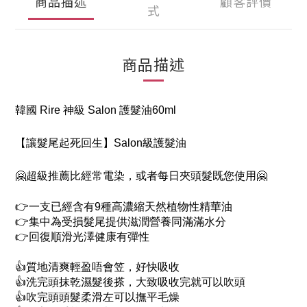
商品描述
顧客評價
式
商品描述
韓國 Rire 神級 Salon 護髮油60ml
【讓髮尾起死回生】Salon級護髮油
🤗超級推薦比經常電染，或者每日夾頭髮既您使用🤗
👉一支已經含有9種高濃縮天然植物性精華油
👉集中為受損髮尾提供滋潤營養同滿滿水分
👉回復順滑光澤健康有彈性
👍質地清爽輕盈唔會笠，好快吸收
👍洗完頭抹乾濕髮後搽，大致吸收完就可以吹頭
👍吹完頭頭髮柔滑左可以撫平毛燥