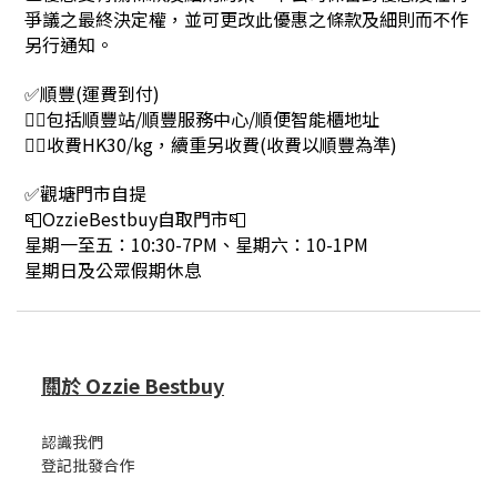
爭議之最終決定權，並可更改此優惠之條款及細則而不作
另行通知。
✅順豐(運費到付)
👉🏻包括順豐站/順豐服務中心/順便智能櫃地址
👉🏻收費HK30/kg，續重另收費(收費以順豐為準)
✅觀塘門市自提
📮OzzieBestbuy自取門市📮
星期一至五：10:30-7PM、星期六：10-1PM
星期日及公眾假期休息
關於 Ozzie Bestbuy
認識我們
登記批發合作