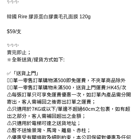
✨✨✨
韓國 Rire 膠原蛋白膠囊毛孔面膜 120g
$59/支
✨✨✨
賣完即止
；
🔆全新送貨/提貨方式如下:
✅「送貨上門」
👉🏻單一零售訂單購物滿500即免運費，不夾單商品除外
👉🏻單一零售訂單購物未滿500，送貨上門運費:HK45/次
⚠每張訂單只可享免運費優惠一次，如訂單內產品需分開
寄出，客人需補回之後寄出訂單之運費；
⚠只適用於7KG或以下/單邊不超過60cm之包裹，如有超
出之部分，客人需補回超出之金額；
⚠只適用於電梯可達之送貨地址；
⚠暫不送愉景灣、馬灣、離島、赤柱；
⚠優惠受有關條款及細則約束，本公司保留對優惠及任何