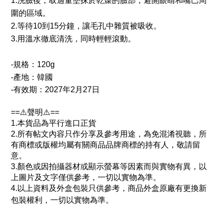
1.洗臉後，取適量塗抹於乾燥的臉部，避開眼睛和嘴巴周
圍的區域。
2.等待10到15分鐘，讓毛孔中雜質被吸收。
3.用溫水徹底清洗，同時輕輕滾動。
-規格：120g
-產地：韓國
-有效期
：2027年2月27日
==⚠️聲明⚠️==
1.本貨品為平行進口正貨
2.所有帖文內容只作分享及參考用途，為免混淆視聽，所
有商標或版權均屬有關商品品牌商標的持有人，敬請留
意。
3.顏色或因拍攝器材或顯示螢幕等因素而與實物有異，以
上圖片及文字僅供參考，一切以實物為準。
4.以上資料及外盒包裝只供參考，商品外盒原廠有更換新
包裝權利，一切以實物為準。