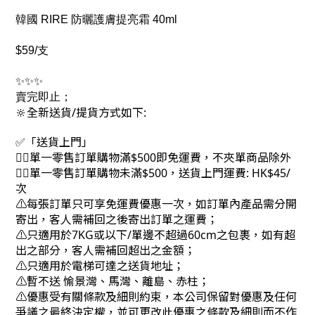
韓國 RIRE 防曬護膚提亮霜 40ml
$59/支
✨✨✨
賣完即止；
🔆全新送貨/提貨方式如下:
✅「送貨上門」
👉🏻單一零售訂單購物滿$500即免運費，不夾單商品除外
👉🏻單一零售訂單購物未滿$500，送貨上門運費: HK$45/
次
⚠每張訂單只可享免運費優惠一次，如訂單內產品需分開
寄出，客人需補回之後寄出訂單之運費；
⚠只適用於7KG或以下/單邊不超過60cm之包裹，如有超
出之部分，客人需補回超出之金額；
⚠只適用於電梯可達之送貨地址；
⚠暫不送 愉景灣、馬灣、離島、赤柱；
⚠優惠受有關條款及細則約束，本公司保留對優惠及任何
爭議之最終決定權，並可更改此優惠之條款及細則而不作