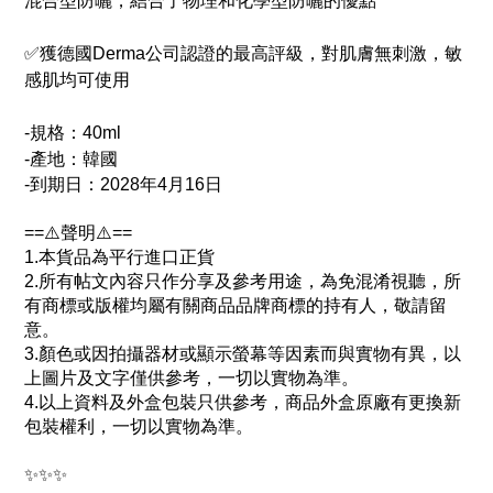
混合型防曬，結合了物理和化學型防曬的優點
✅獲德國Derma公司認證的最高評級，對肌膚無刺激，敏
感肌均可使用
-規格：40ml
-產地：韓國
-
到期日
：
2028年4月16日
==⚠️聲明⚠️==
1.本貨品為平行進口正貨
2.所有帖文內容只作分享及參考用途，為免混淆視聽，所
有商標或版權均屬有關商品品牌商標的持有人，敬請留
意。
3.顏色或因拍攝器材或顯示螢幕等因素而與實物有異，以
上圖片及文字僅供參考，一切以實物為準。
4.以上資料及外盒包裝只供參考，商品外盒原廠有更換新
包裝權利，一切以實物為準。
✨✨✨