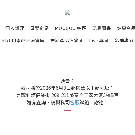
個人護理
母嬰育兒
MOOGOO 專區
玩具圖書
健康產
$1起口罩超平清倉區
短期產品清倉區
Live 專區
名牌專區
通告：
我司將於2026年6月8日起搬至以下新地址：
九龍觀塘偉業街 209-211號富合工廠大廈5樓B室
如有查詢，請與我司
客服
聯絡，謝謝！