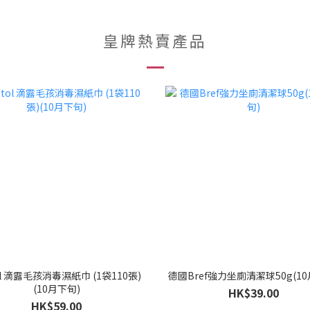
皇牌熱賣產品
ol 滴露毛孩消毒濕紙巾 (1袋110張)
德國Bref強力坐廁清潔球50g(10
(10月下旬)
HK$39.00
HK$59.00