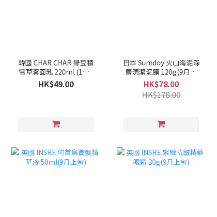
韓國 CHAR CHAR 綠豆積
日本 Sumdoy 火山海泥深
雪草潔面乳 220ml (1套2
層清潔泥膜 120g(9月上
支)(10月上旬)
旬)
HK$49.00
HK$78.00
HK$178.00