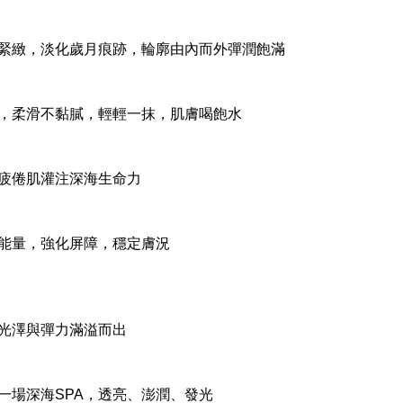
緊緻，淡化歲月痕跡，輪廓由內而外彈潤飽滿
，柔滑不黏膩，輕輕一抹，肌膚喝飽水
疲倦肌灌注深海生命力
能量，強化屏障，穩定膚況
光澤與彈力滿溢而出
一場深海SPA，透亮、澎潤、發光