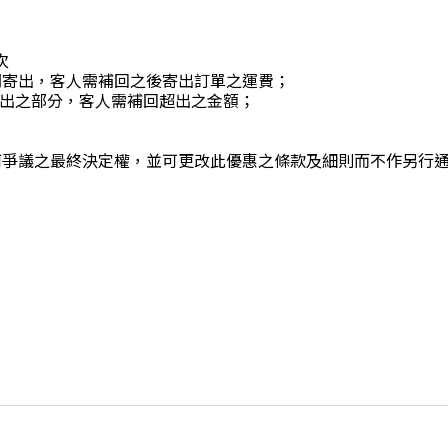
次
開寄出，客人需補回之後寄出訂單之運費；
有超出之部分，客人需補回超出之金額；
何爭議之最終決定權，並可更改此優惠之條款及細則而不作另行