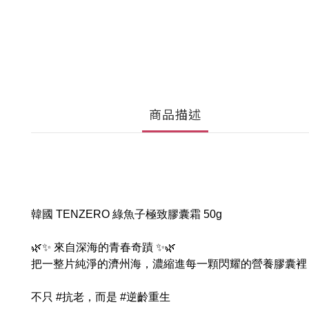
商品描述
韓國 TENZERO 綠魚子極致膠囊霜 50g
🌿✨ 來自深海的青春奇蹟 ✨🌿
把一整片純淨的濟州海，濃縮進每一顆閃耀的營養膠囊裡
不只 #抗老，而是 #逆齡重生