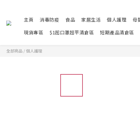
主頁
消毒防疫
食品
家居生活
個人護理
母
現貨專區
$1起口罩超平清倉區
短期產品清倉區
全部商品
/
個人護理