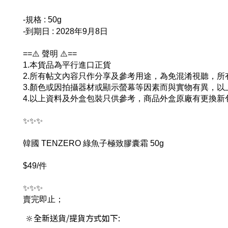
-規格 : 50g
-
到期日
:
2028年9月8日
==⚠️ 聲明 ⚠️==
1.本貨品為平行進口正貨
2.所有帖文內容只作分享及參考用途，為免混淆視聽，
3.顏色或因拍攝器材或顯示螢幕等因素而與實物有異，
4.以上資料及外盒包裝只供參考，商品外盒原廠有更換
✨✨✨
韓國 TENZERO 綠魚子極致膠囊霜 50g
$49/件
✨✨✨
賣完即止；
🔆全新送貨/提貨方式如下: