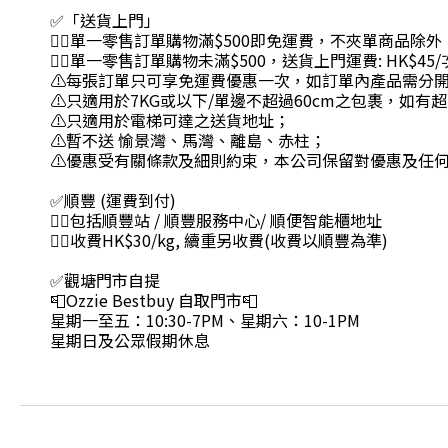
✅「送貨上門」
👉🏻單一零售訂單購物滿$500即免運費，不夾單商品除外
👉🏻單一零售訂單購物未滿$500，送貨上門運費: HK$45/
⚠每張訂單只可享免運費優惠一次，如訂單內產品需分
⚠只適用於7KG或以下/單邊不超過60cm之包裹，如
⚠只適用於電梯可達之送貨地址；
⚠暫不送 愉景灣、馬灣、離島、赤柱；
⚠優惠受有關條款及細則約束，本公司保留對優惠及任
✅順豐 (運費到付)
👉🏻包括順豐站 / 順豐服務中心/ 順便智能櫃地址
👉🏻收費HK$30/kg, 續重另收費(收費以順豐為準)
✅觀塘門市自提
📮Ozzie Bestbuy 自取門市📮
星期一至五：10:30-7PM、星期六：10-1PM
星期日及公眾假期休息