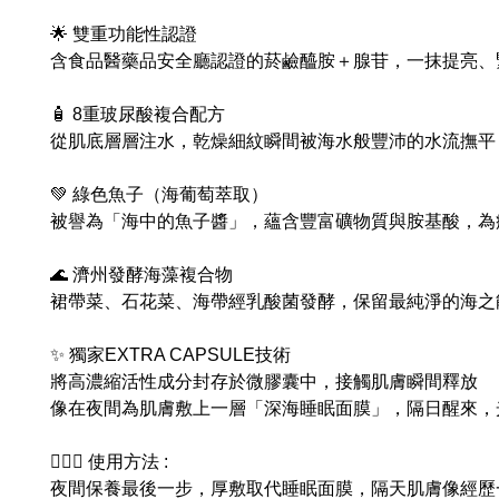
🌟 雙重功能性認證
含食品醫藥品安全廳認證的菸鹼醯胺＋腺苷，一抹提亮、
🧴 8重玻尿酸複合配方
從肌底層層注水，乾燥細紋瞬間被海水般豐沛的水流撫平
💚 綠色魚子（海葡萄萃取）
被譽為「海中的魚子醬」，蘊含豐富礦物質與胺基酸，為
🌊 濟州發酵海藻複合物
裙帶菜、石花菜、海帶經乳酸菌發酵，保留最純淨的海之
✨ 獨家EXTRA CAPSULE技術
將高濃縮活性成分封存於微膠囊中，接觸肌膚瞬間釋放
像在夜間為肌膚敷上一層「深海睡眠面膜」，隔日醒來，
🧖🏻‍♀️ 使用方法 :
夜間保養最後一步，厚敷取代睡眠面膜，隔天肌膚像經歷