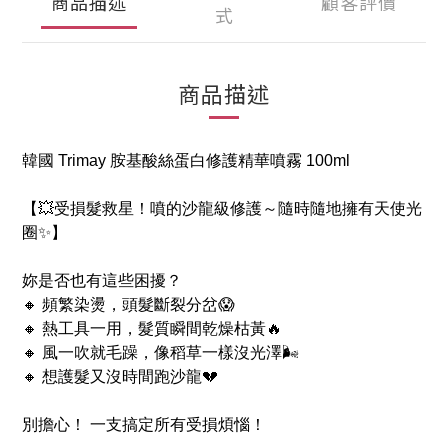
商品描述
顧客評價
式
商品描述
韓國 Trimay 胺基酸絲蛋白修護精華噴霧 100ml
【💥受損髮救星！噴的沙龍級修護～隨時隨地擁有天使光
圈✨】
妳是否也有這些困擾？
🔸 頻繁染燙，頭髮斷裂分岔😱
🔸 熱工具一用，髮質瞬間乾燥枯黃🔥
🔸 風一吹就毛躁，像稻草一樣沒光澤🌬️
🔸 想護髮又沒時間跑沙龍💔
別擔心！ 一支搞定所有受損煩惱！