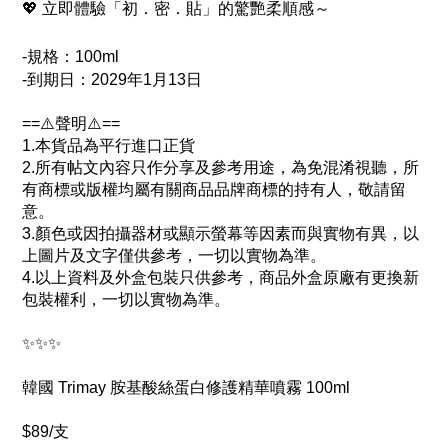
💖 立即體驗「初．密．貼」的驚艷柔順感～
-規格：100ml
-
到期日：2029年1月13日
==⚠️聲明⚠️==
1.本貨品為平行進口正貨
2.所有帖文內容只作分享及參考用途，為免混淆視聽，所
有商標或版權均屬有關商品品牌商標的持有人，敬請留
意。
3.顏色或因拍攝器材或顯示螢幕等因素而與實物有異，以
上圖片及文字僅供參考，一切以實物為準。
4.以上資料及外盒包裝只供參考，商品外盒原廠有更換新
包裝權利，一切以實物為準。
✨✨✨
韓國 Trimay 胺基酸絲蛋白修護精華噴霧 100ml
$89/支