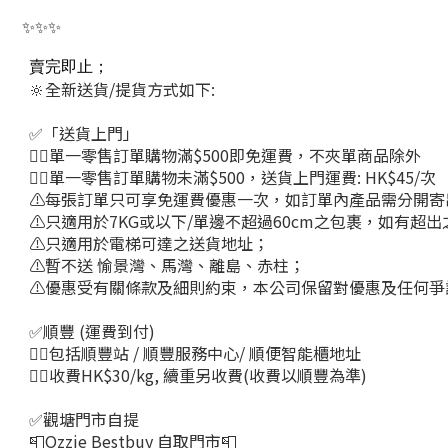
✨✨✨
賣完即止；
🔆全新送貨/提貨方式如下:
✅「送貨上門」
👉🏻單一零售訂單購物滿$500即免運費，不夾單商品除外
👉🏻單一零售訂單購物未滿$500，送貨上門運費: HK$45/次
⚠每張訂單只可享免運費優惠一次，如訂單內產品需分開寄
⚠只適用於7KG或以下/單邊不超過60cm之包裹，如有超
⚠只適用於電梯可達之送貨地址；
⚠暫不送 愉景灣、馬灣、離島、赤柱；
⚠優惠受有關條款及細則約束，本公司保留對優惠及任何爭
✅順豐 (運費到付)
👉🏻包括順豐站 / 順豐服務中心/ 順便智能櫃地址
👉🏻收費HK$30/kg, 續重另收費(收費以順豐為準)
✅觀塘門市自提
📮Ozzie Bestbuy 自取門市📮