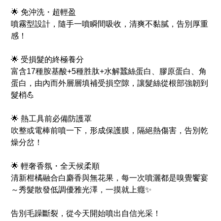
🌟 免沖洗・超輕盈
噴霧型設計，隨手一噴瞬間吸收，清爽不黏膩，告別厚重
感！
🌟 受損髮的終極養分
富含17種胺基酸+5種胜肽+水解蠶絲蛋白、膠原蛋白、角
蛋白，由內而外層層填補受損空隙，讓髮絲從根部強韌到
髮梢💪
🌟 熱工具前必備防護罩
吹整或電棒前噴一下，形成保護膜，隔絕熱傷害，告別乾
燥分岔！
🌟 輕奢香氛・全天候柔順
清新柑橘融合白麝香與無花果，每一次噴灑都是嗅覺饗宴
～秀髮散發低調優雅光澤，一摸就上癮✨
告別毛躁斷裂，從今天開始噴出自信光采！