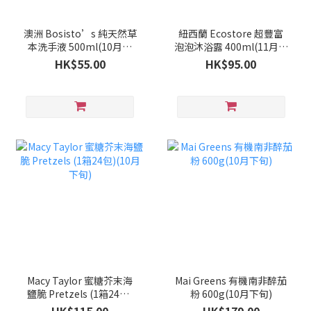
澳洲 Bosisto’s 純天然草
紐西蘭 Ecostore 超豐富
本洗手液 500ml(10月下
泡泡沐浴露 400ml(11月中
旬)
旬)
HK$55.00
HK$95.00
Macy Taylor 蜜糖芥末海
Mai Greens 有機南非醉茄
鹽脆 Pretzels (1箱24包)
粉 600g(10月下旬)
(10月下旬)