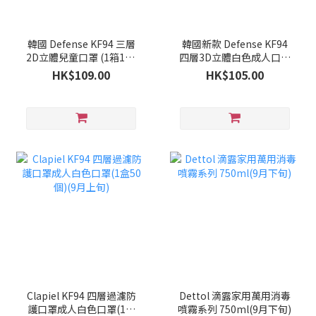
韓國 Defense KF94 三層
韓國新款 Defense KF94
2D立體兒童口罩 (1箱100
四層3D立體白色成人口罩
個)(9月下旬)
(1箱100個)(9月下旬)
HK$109.00
HK$105.00
Clapiel KF94 四層過濾防
Dettol 滴露家用萬用消毒
護口罩成人白色口罩(1盒
噴霧系列 750ml(9月下旬)