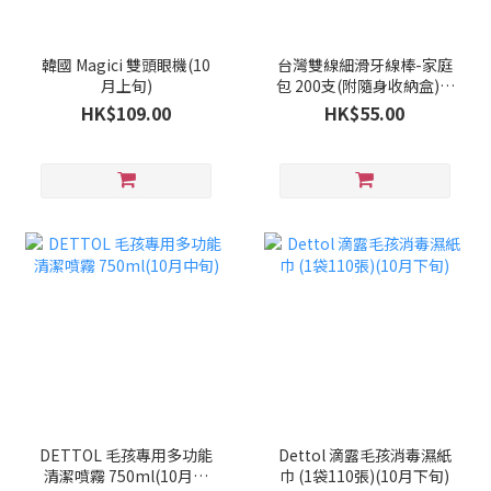
韓國 Magici 雙頭眼機(10
台灣雙線細滑牙線棒-家庭
月上旬)
包 200支(附隨身收納盒)(9
月下旬)
HK$109.00
HK$55.00
DETTOL 毛孩專用多功能
Dettol 滴露毛孩消毒濕紙
清潔噴霧 750ml(10月中
巾 (1袋110張)(10月下旬)