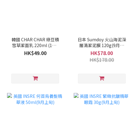
韓國 CHAR CHAR 綠豆積
日本 Sumdoy 火山海泥深
雪草潔面乳 220ml (1套2
層清潔泥膜 120g(9月上
支)(10月上旬)
旬)
HK$49.00
HK$78.00
HK$178.00