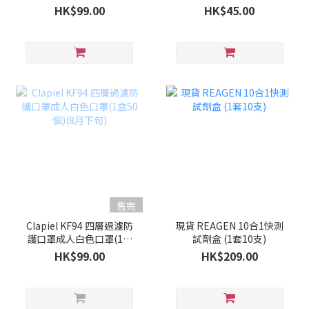
50個)(9月上旬)
HK$99.00
HK$45.00
售完
Clapiel KF94 四層過濾防
現貨 REAGEN 10合1快測
護口罩成人白色口罩(1盒
試劑盒 (1套10支)
50個)(8月下旬)
HK$99.00
HK$209.00