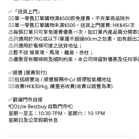
✅「送貨上門」
👉🏻單一零售訂單購物滿$500即免運費，不夾單商品除外
👉🏻單一零售訂單購物未滿$500，送貨上門運費: HK$45/次
⚠每張訂單只可享免運費優惠一次，如訂單內產品需分開寄
⚠只適用於7KG或以下/單邊不超過60cm之包裹，如有超
⚠只適用於電梯可達之送貨地址；
⚠暫不送 愉景灣、馬灣、離島、赤柱；
⚠優惠受有關條款及細則約束，本公司保留對優惠及任何爭
✅順豐 (運費到付)
👉🏻包括順豐站 / 順豐服務中心/ 順便智能櫃地址
👉🏻收費HK$30/kg, 續重另收費(收費以順豐為準)
✅觀塘門市自提
📮Ozzie Bestbuy 自取門市📮
星期一至五：10:30-7PM、星期六：10-1PM
星期日及公眾假期休息