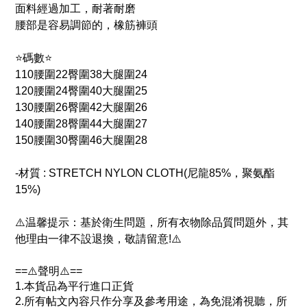
面料經過加工，耐著耐磨
腰部是容易調節的，橡筋褲頭
⭐️碼數⭐️
110腰圍22臀圍38大腿圍24
120腰圍24臀圍40大腿圍25
130腰圍26臀圍42大腿圍26
140腰圍28臀圍44大腿圍27
150腰圍30臀圍46大腿圍28
-材質 : STRETCH NYLON CLOTH(尼龍85%，聚氨酯
15%)
⚠️温馨提示：基於衛生問題，所有衣物除品質問題外，其
他理由一律不設退換，敬請留意!⚠️
==⚠️聲明⚠️==
1.本貨品為平行進口正貨
2.所有帖文內容只作分享及參考用途，為免混淆視聽，所