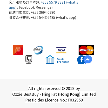
客戶服務及訂單查詢:
+852 5579 8831 (what's
app)
/
Facebook Messenger
觀塘門市電話: +852 3694 0980
批發
合作查詢: +852 5443 6485 (what's app)
All rights reserved © 2018 by
Ozzie BestBuy - Hing Fat (Hong Kong) Limited
Pesticides Licence No.: F032959