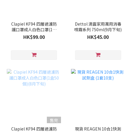
Clapiel KF94 四層過濾防
Dettol 滴露家用萬用消毒
護口罩成人白色口罩(1盒
噴霧系列 750ml(9月下旬)
50個)(9月上旬)
HK$99.00
HK$45.00
售完
Clapiel KF94 四層過濾防
現貨 REAGEN 10合1快測