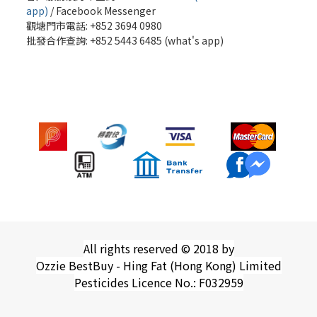
app)
/
Facebook Messenger
觀塘門市電話: +852 3694 0980
批發
合作查詢: +852 5443 6485 (what's app)
All rights reserved © 2018 by
Ozzie BestBuy - Hing Fat (Hong Kong) Limited
Pesticides Licence No.: F032959