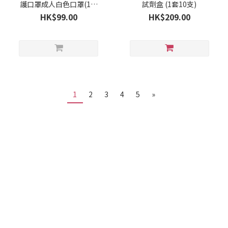
護口罩成人白色口罩(1盒
試劑盒 (1套10支)
50個)(8月下旬)
HK$99.00
HK$209.00
1
2
3
4
5
»