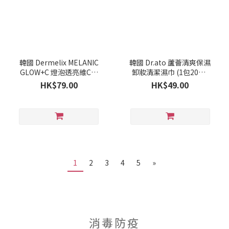
韓國 Dermelix MELANIC
韓國 Dr.ato 蘆薈清爽保濕
GLOW+C 燈泡透亮維C光
卸妝清潔濕巾 (1包20抽)
澤霜 50g(10月上旬)
(10月上旬)
HK$79.00
HK$49.00
1
2
3
4
5
»
消毒防疫