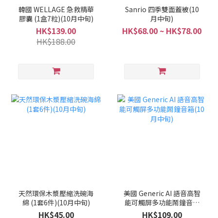
韓國 WELLAGE 急救精華
Sanrio 四季雙面蓋被(10
膠囊 (1盒7粒)(10月中旬)
月中旬)
HK$139.00
HK$68.00 ~ HK$78.00
HK$188.00
天然環保木漿壓縮洗碗海
美國 Generic AI 語音高智
綿 (1套6件)(10月中旬)
能可觸屏多功能鬧鐘音箱
(10月中旬)
HK$45.00
HK$109.00