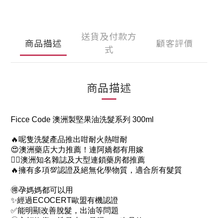
送貨及付款方
商品描述
顧客評價
式
商品描述
Ficce Code 澳洲製堅果油洗髮系列 300ml
🔥呢隻洗髮產品推出咁耐火熱咁耐
😍澳洲藥店大力推薦！連阿嬌都有用嫁
👍🏻澳洲知名雜誌及大型連鎖藥房都推薦
🔥擁有多項💯認證及絕無化學物質，適合所有髮質
🉐孕媽媽都可以用
✨經過ECOCERT歐盟有機認證
✅能明顯改善脫髮，出油等問題