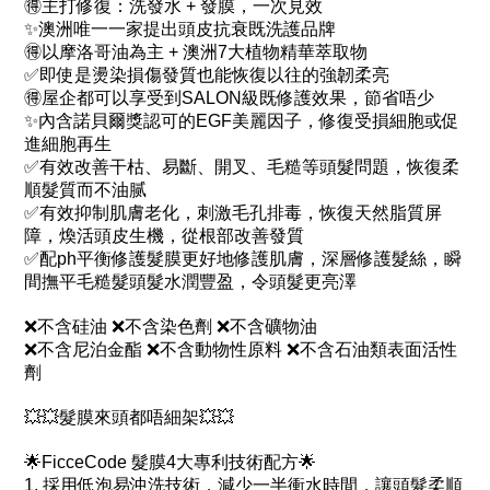
🉐主打修復：洗發水 + 發膜，一次見效
✨澳洲唯一一家提出頭皮抗衰既洗護品牌
🉐以摩洛哥油為主 + 澳洲7大植物精華萃取物
✅即使是燙染損傷發質也能恢復以往的強韌柔亮
🉐屋企都可以享受到SALON級既修護效果，節省唔少
✨內含諾貝爾獎認可的EGF美麗因子，修復受損細胞或促
進細胞再生
✅有效改善干枯、易斷、開叉、毛糙等頭髮問題，恢復柔
順髮質而不油腻
✅有效抑制肌膚老化，刺激毛孔排毒，恢復天然脂質屏
障，煥活頭皮生機，從根部改善發質
✅配ph平衡修護髮膜更好地修護肌膚，深層修護髮絲，瞬
間撫平毛糙髮頭髮水潤豐盈，令頭髮更亮澤
❌不含硅油 ❌不含染色劑 ❌不含礦物油
❌不含尼泊金酯 ❌不含動物性原料 ❌不含石油類表面活性
劑
💥💥髮膜來頭都唔細架💥💥
🌟FicceCode 髮膜4大專利技術配方🌟
1. 採用低泡易沖洗技術，減少一半衝水時間，讓頭髮柔順