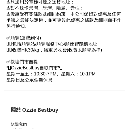
⚠只適用於電梯可達之送貨地址；
⚠暫不送愉景灣、馬灣、離島、赤柱；
⚠優惠受有關條款及細則約束，本公司保留對優惠及任何
爭議之最終決定權，並可更改此優惠之條款及細則而不作
另行通知。
✅順豐(運費到付)
👉🏻包括順豐站/順豐服務中心/順便智能櫃地址
👉🏻收費HK30/kg，續重另收費(收費以順豐為準)
✅觀塘門市自提
📮OzzieBestbuy自取門市📮
星期一至五：10:30-7PM、星期六：10-1PM
星期日及公眾假期休息
關於 Ozzie Bestbuy
認識我們