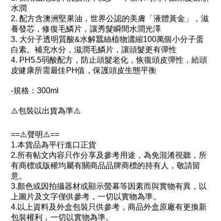
水潤
2. 配方含澳洲堅果油，世界公認的美膚「液體黃金」，滋
養發芯，修復毛鱗片，讓秀髮瞬間水潤光澤
3. 大分子透明質酸&水解蠶絲植物濃縮100萬個小分子蛋
白素。補充水分，滋潤毛鱗片，讓頭髮更有彈性
4. PH5.5弱酸配方，防止頭髮老化，恢復頭皮彈性，給頭
皮健康所需最佳PH值，保護頭皮生態平衡
-規格：300ml
⚠️包裝以出貨為準⚠️
==⚠️聲明⚠️==
1.本貨品為平行進口正貨
2.所有帖文內容只作分享及參考用途，為免混淆視聽，所
有商標或版權均屬有關商品品牌商標的持有人，敬請留
意。
3.顏色或因拍攝器材或顯示螢幕等因素而與實物有異，以
上圖片及文字僅供參考，一切以實物為準。
4.以上資料及外盒包裝只供參考，商品外盒原廠有更換新
包裝權利，一切以實物為準。