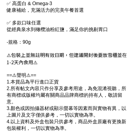
✅ 高蛋白 & Omega-3
健康補給，充滿活力的完美午餐首選
✅ 多款口味任選
從經典泉水到橄欖油粉紅鹽，滿足你的挑剔胃口
-規格：90g
包裝上並無註明有效日期，但建議開封後要放雪櫃並在
⚠️
1-2天內食用
⚠️
==⚠️聲明⚠️==
1.本貨品為平行進口正貨
2.所有帖文內容只作分享及參考用途，為免混淆視聽，所
有商標或版權均屬有關商品品牌商標的持有人，敬請留
意。
3.顏色或因拍攝器材或顯示螢幕等因素而與實物有異，以
上圖片及文字僅供參考，一切以實物為準。
4.以上資料及外盒包裝只供參考，商品外盒原廠有更換新
包裝權利，一切以實物為準。