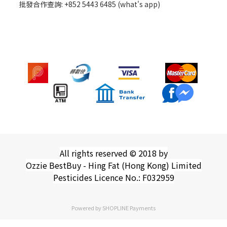
批發
合作查詢: +852 5443 6485 (what's app)
All rights reserved © 2018 by
Ozzie BestBuy - Hing Fat (Hong Kong) Limited
Pesticides Licence No.: F032959
Powered by
SHOPLINE Payments