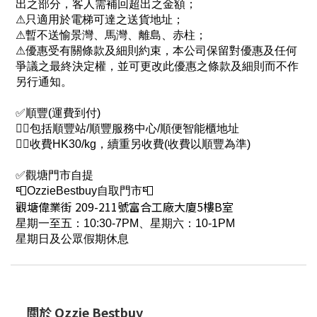
出之部分，客人需補回超出之金額；
⚠只適用於電梯可達之送貨地址；
⚠暫不送愉景灣、馬灣、離島、赤柱；
⚠優惠受有關條款及細則約束，本公司保留對優惠及任何
爭議之最終決定權，並可更改此優惠之條款及細則而不作
另行通知。
✅順豐(運費到付)
👉🏻包括順豐站/順豐服務中心/順便智能櫃地址
👉🏻收費HK30/kg，續重另收費(收費以順豐為準)
✅觀塘門市自提
📮OzzieBestbuy自取門市📮
觀塘偉業街 209-211號富合工廠大廈5樓B室
星期一至五：10:30-7PM、星期六：10-1PM
星期日及公眾假期休息
關於 Ozzie Bestbuy