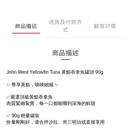
送貨及付款方
商品描述
顧客評價
式
商品描述
John West Yellowfin Tuna 黃鮨吞拿魚罐頭 90g
✨ 尊享黃鮨，啖啖細膩 ✨
✅嚴選頂級黃鮨吞拿魚
肉質緊緻紮實，每一口都能嚐到深海的鮮甜
✅ 90g 輕量罐裝
份量剛剛好，適合拌沙拉、夾三明治或直接享用