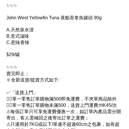
✨✨✨
John West Yellowfin Tuna 黃鮨吞拿魚罐頭 90g
A.天然泉水浸
B.意式滋味
C.惹味香辣
$29/罐
✨✨✨
賣完即止；
🔆全新送貨/提貨方式如下:
✅「送貨上門」
👉🏻單一零售訂單購物滿500即免運費，不夾單商品除外
👉🏻單一零售訂單購物未滿500，送貨上門運費:HK45/次
⚠每張訂單只可享免運費優惠一次，如訂單內產品需分開
寄出，客人需補回之後寄出訂單之運費；
⚠只適用於7KG或以下/單邊不超過60cm之包裹，如有超