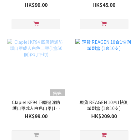
50個)(9月上旬)
HK$99.00
HK$45.00
售完
Clapiel KF94 四層過濾防
現貨 REAGEN 10合1快測
護口罩成人白色口罩(1盒
試劑盒 (1套10支)
50個)(8月下旬)
HK$99.00
HK$209.00