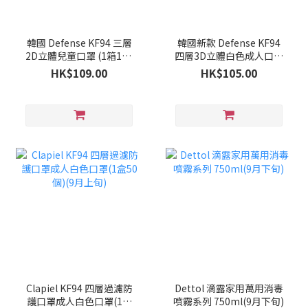
韓國 Defense KF94 三層
韓國新款 Defense KF94
2D立體兒童口罩 (1箱100
四層3D立體白色成人口罩
個)(9月下旬)
(1箱100個)(9月下旬)
HK$109.00
HK$105.00
Clapiel KF94 四層過濾防
Dettol 滴露家用萬用消毒
護口罩成人白色口罩(1盒
噴霧系列 750ml(9月下旬)