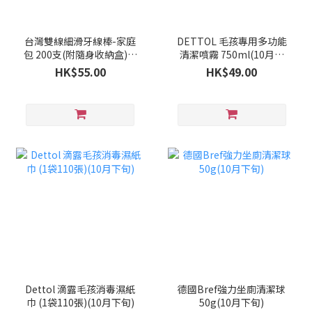
台灣雙線細滑牙線棒-家庭
DETTOL 毛孩專用多功能
包 200支(附隨身收納盒)(9
清潔噴霧 750ml(10月中
月下旬)
旬)
HK$55.00
HK$49.00
Dettol 滴露毛孩消毒濕紙
德國Bref強力坐廁清潔球
巾 (1袋110張)(10月下旬)
50g(10月下旬)