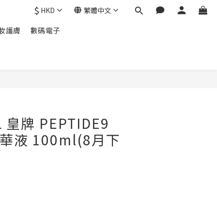
$
HKD
繁體中文
妝護膚
數碼電子
立即購買
L 皇牌 PEPTIDE9
 精華液 100ml(8月下