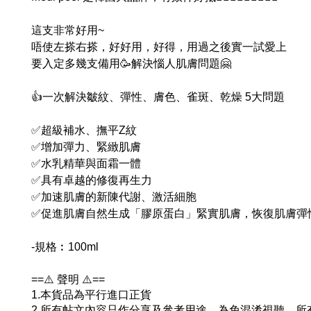
這支非常好用~
唔使左搽右搽，好好用，好得，用過之後實一試愛上
要入定多幾支備用🥳解決惱人肌膚問題🤗
👍一次解決皺紋、彈性、膚色、雀斑、乾燥 5大問題
✅超級補水、撫平Z紋
✅增加彈力、緊緻肌膚
✅水乳精華與面霜一體
✅具有卓越的修復再生力
✅加速肌膚的新陳代謝、激活細胞
✅促進肌膚自然生成「膠原蛋白」緊實肌膚，恢復肌膚彈
-規格︰100ml
==⚠️ 聲明 ⚠️==
1.本貨品為平行進口正貨
2.所有帖文內容只作分享及參考用途，為免混淆視聽，