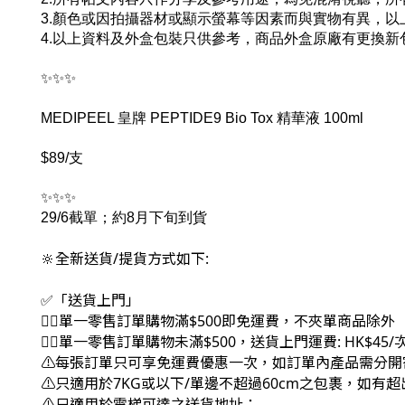
3.顏色或因拍攝器材或顯示螢幕等因素而與實物有異，
4.以上資料及外盒包裝只供參考，商品外盒原廠有更換新
✨✨✨
MEDIPEEL 皇牌 PEPTIDE9 Bio Tox 精華液 100ml
$89/支
✨✨✨
29/6截單；約8月下旬到貨
🔆全新送貨/提貨方式如下:
✅「送貨上門」
👉🏻單一零售訂單購物滿$500即免運費，不夾單商品除外
👉🏻單一零售訂單購物未滿$500，送貨上門運費: HK$45/
⚠每張訂單只可享免運費優惠一次，如訂單內產品需分開
⚠只適用於7KG或以下/單邊不超過60cm之包裹，如有
⚠只適用於電梯可達之送貨地址；