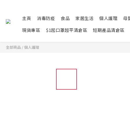
主頁
消毒防疫
食品
家居生活
個人護理
母
現貨專區
$1起口罩超平清倉區
短期產品清倉區
全部商品
/
個人護理