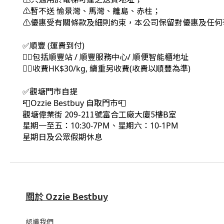
⚠暫不送 愉景灣、馬灣、離島、赤柱；
⚠優惠受有關條款及細則約束，本公司保留對優惠及任何
✅順豐 (運費到付)
👉🏻包括順豐站 / 順豐服務中心/ 順便智能櫃地址
👉🏻收費HK$30/kg, 續重另收費(收費以順豐為準)
✅觀塘門市自提
📮Ozzie Bestbuy 自取門市📮
觀塘偉業街 209-211號富合工廠大廈5樓B室
星期一至五：10:30-7PM、星期六：10-1PM
星期日及公眾假期休息
關於 Ozzie Bestbuy
認識我們