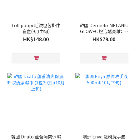
Lollipoppi 毛絨包包掛件
韓國 Dermelix MELANIC
盲盒(9月中旬)
GLOW+C 燈泡透亮維C光
澤霜 50g(10月上旬)
HK$148.00
HK$79.00
韓國 Dr.ato 蘆薈清爽保濕
澳洲 Enya 滋潤洗手液