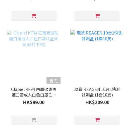
售完
Clapiel KF94 四層過濾防
現貨 REAGEN 10合1快測
護口罩成人白色口罩(1盒
試劑盒 (1套10支)
50個)(8月下旬)
HK$99.00
HK$209.00