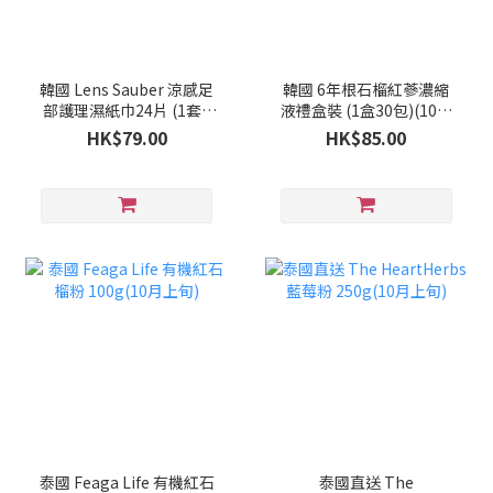
韓國 Lens Sauber 涼感足
韓國 6年根石榴紅蔘濃縮
部護理濕紙巾24片 (1套2
液禮盒裝 (1盒30包)(10月
盒)(10月上旬)
上旬)
HK$79.00
HK$85.00
泰國 Feaga Life 有機紅石
泰國直送 The