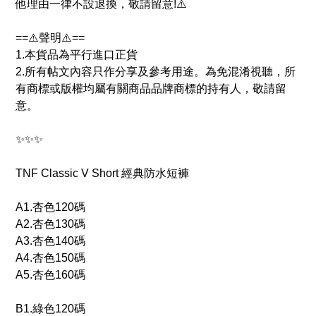
他理由一律不設退換，敬請留意!⚠️
==⚠️聲明⚠️==
1.本貨品為平行進口正貨
2.所有帖文內容只作分享及參考用途。為免混淆視聽，所
有商標或版權均屬有關商品品牌商標的持有人，敬請留
意。
✨✨✨
TNF Classic V Short 經典防水短褲
A1.杏色120️碼
A2.杏色130️碼
A3.杏色140️碼
A4.杏色150️碼
A5.杏色160️碼
B1.綠色120️碼