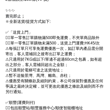
✨✨✨
賣完即止
；
🔆全新送貨/提貨方式如下:
✅「送貨上門」
👉🏻單一零售訂單購物滿500即免運費，不夾單商品除外
👉🏻單一零售訂單購物未滿500，送貨上門運費:HK45/次
⚠每張訂單只可享免運費優惠一次，如訂單內產品需分開
寄出，客人需補回之後寄出訂單之運費；
⚠只適用於7KG或以下/單邊不超過60cm之包裹，如有超
出之部分，客人需補回超出之金額；
⚠只適用於電梯可達之送貨地址；
⚠暫不送愉景灣、馬灣、離島、赤柱；
⚠優惠受有關條款及細則約束，本公司保留對優惠及任何
爭議之最終決定權，並可更改此優惠之條款及細則而不作
另行通知。
✅順豐(運費到付)
👉🏻包括順豐站/順豐服務中心/順便智能櫃地址