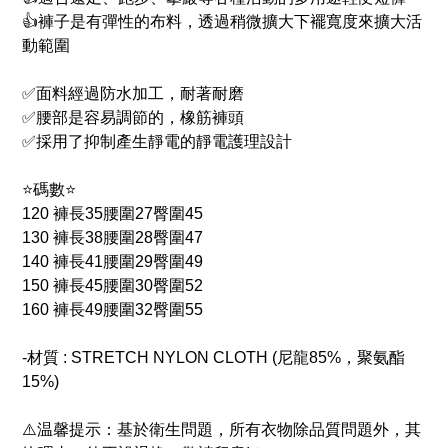
👍褲子是有彈性的布料，透過稍微擴大下襬寬度來擴大活
動範圍
✅面料經過防水加工，耐著耐磨
✅腰部是容易調節的，橡筋褲頭
✅採用了抑制產生靜電的靜電護理設計
⭐️碼數⭐️
120 褲長35腰圍27臀圍45
130 褲長38腰圍28臀圍47
140 褲長41腰圍29臀圍49
150 褲長45腰圍30臀圍52
160 褲長49腰圍32臀圍55
-材質 : STRETCH NYLON CLOTH (尼龍85%，聚氨酯
15%)
⚠️温馨提示：基於衛生問題，所有衣物除品質問題外，其