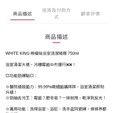
送貨及付款方
商品描述
顧客評價
式
商品描述
WHITE KING 檸檬味浴室清潔啫喱 750ml
浴室清潔大佬，污糟霉菌🦠冇運行❌❌！
💥功能勁爆點💥：
💠醫院級殺菌力：99.99%嘅細菌講拜拜，浴室清潔即刻
升級！
💠勁抽去污王：霉菌？肥皂垢？一抹就甩，乾淨到反光！
💠萬用功能：洗得浴室、浴缸、洗手盆同瓷磚，條條界都