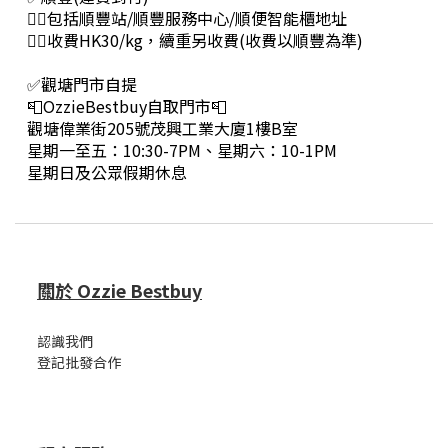
👉🏻包括順豐站/順豐服務中心/順便智能櫃地址
👉🏻收費HK30/kg，續重另收費(收費以順豐為準)
✅觀塘門市自提
📮OzzieBestbuy自取門市📮
觀塘偉業街205號茂興工業大廈1樓B室
星期一至五：10:30-7PM、星期六：10-1PM
星期日及公眾假期休息
關於 Ozzie Bestbuy
認識我們
登記批發合作