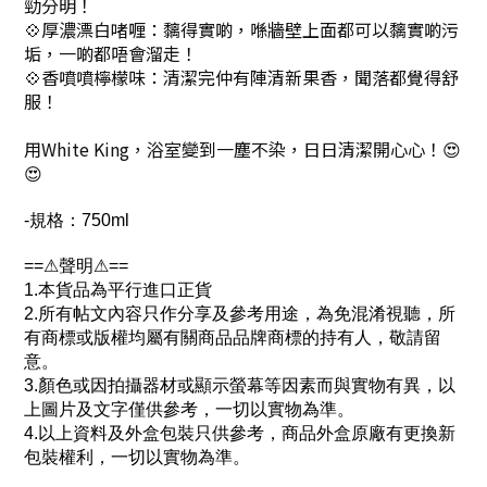
勁分明！
💠厚濃漂白啫喱：黐得實啲，喺牆壁上面都可以黐實啲污
垢，一啲都唔會溜走！
💠香噴噴檸檬味：清潔完仲有陣清新果香，聞落都覺得舒
服！
用White King，浴室變到一塵不染，日日清潔開心心！😍
😍
-規格：750ml
==⚠聲明⚠==
1.本貨品為平行進口正貨
2.所有帖文內容只作分享及參考用途，為免混淆視聽，所
有商標或版權均屬有關商品品牌商標的持有人，敬請留
意。
3.顏色或因拍攝器材或顯示螢幕等因素而與實物有異，以
上圖片及文字僅供參考，一切以實物為準。
4.以上資料及外盒包裝只供參考，商品外盒原廠有更換新
包裝權利，一切以實物為準。