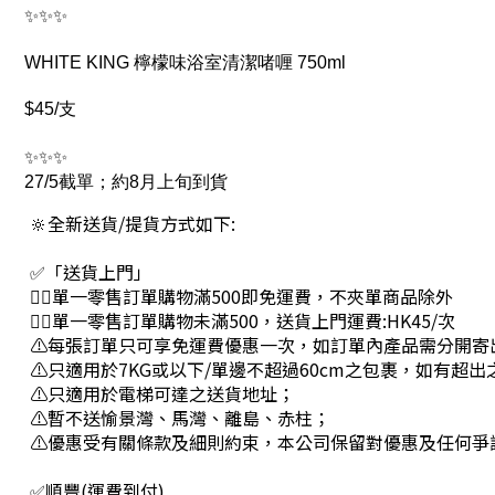
✨✨✨
WHITE KING 檸檬味浴室清潔啫喱 750ml
$45/支
✨✨✨
27/5截單；約8月上旬到貨
🔆全新送貨/提貨方式如下:
✅「送貨上門」
👉🏻單一零售訂單購物滿500即免運費，不夾單商品除外
👉🏻單一零售訂單購物未滿500，送貨上門運費:HK45/次
⚠每張訂單只可享免運費優惠一次，如訂單內產品需分開寄
⚠只適用於7KG或以下/單邊不超過60cm之包裹，如有超
⚠只適用於電梯可達之送貨地址；
⚠暫不送愉景灣、馬灣、離島、赤柱；
⚠優惠受有關條款及細則約束，本公司保留對優惠及任何爭
✅順豐(運費到付)