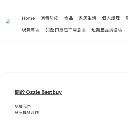
Home
消毒防疫
食品
家居生活
個人護理
現貨專區
$1起口罩超平清倉區
短期產品清倉區
關於 Ozzie Bestbuy
認識我們
登記批發合作