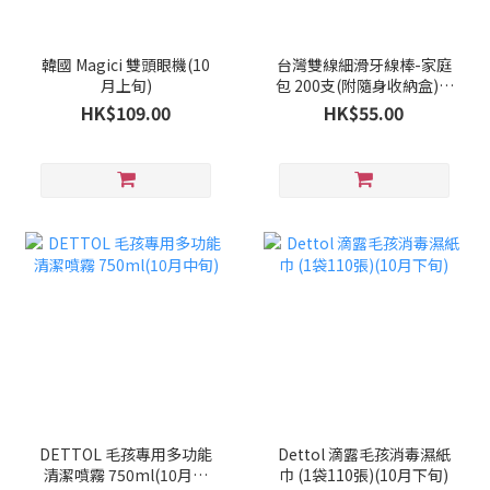
韓國 Magici 雙頭眼機(10
台灣雙線細滑牙線棒-家庭
月上旬)
包 200支(附隨身收納盒)(9
月下旬)
HK$109.00
HK$55.00
DETTOL 毛孩專用多功能
Dettol 滴露毛孩消毒濕紙
清潔噴霧 750ml(10月中
巾 (1袋110張)(10月下旬)