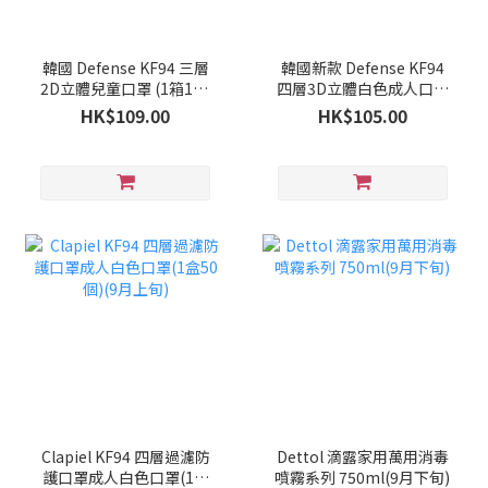
韓國 Defense KF94 三層
韓國新款 Defense KF94
2D立體兒童口罩 (1箱100
四層3D立體白色成人口罩
個)(9月下旬)
(1箱100個)(9月下旬)
HK$109.00
HK$105.00
Clapiel KF94 四層過濾防
Dettol 滴露家用萬用消毒
護口罩成人白色口罩(1盒
噴霧系列 750ml(9月下旬)