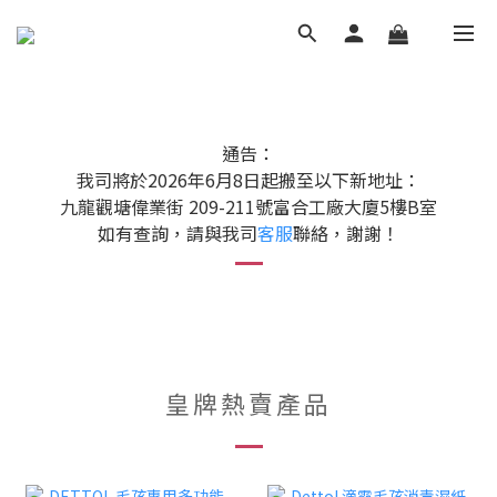
通告：
我司將於2026年6月8日起搬至以下新地址：
九龍觀塘偉業街 209-211號富合工廠大廈5樓B室
如有查詢，請與我司
客服
聯絡，謝謝！
皇牌熱賣產品