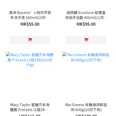
澳洲 Bosisto’s 純天然草
紐西蘭 Ecostore 超豐富
本洗手液 500ml(10月下
泡泡沐浴露 400ml(11月中
旬)
旬)
HK$55.00
HK$95.00
Macy Taylor 蜜糖芥末海
Mai Greens 有機南非醉茄
鹽脆 Pretzels (1箱24包)
粉 600g(10月下旬)
(10月下旬)