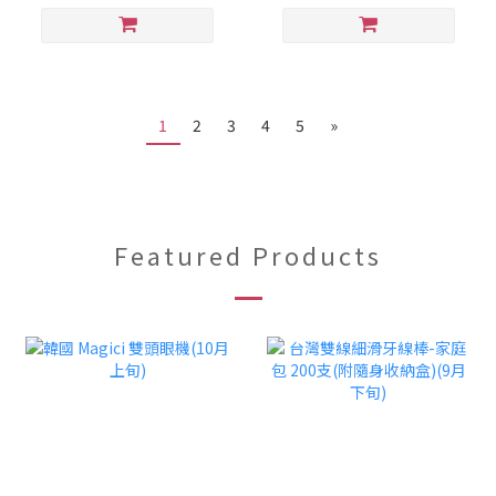
1
2
3
4
5
»
Featured Products