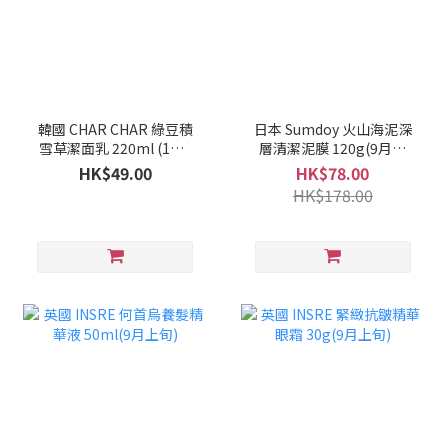
韓國 CHAR CHAR 綠豆積
日本 Sumdoy 火山海泥深
雪草潔面乳 220ml (1套2
層清潔泥膜 120g(9月上
支)(10月上旬)
旬)
HK$49.00
HK$78.00
HK$178.00