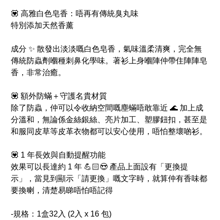
💟 高雅白色皂香：唔再有傳統臭丸味
特別添加天然香薰
成分 ✨ 散發出淡淡嘅白色皂香，氣味溫柔清爽，完全無
傳統防蟲劑嗰種刺鼻化學味。著衫上身嗰陣仲帶住陣陣皂
香，非常治癒。
💟 額外防蟎＋守護名貴材質
除了防蟲，仲可以令收納空間嘅塵蟎唔敢靠近 🌊 加上成
分溫和，無論係金絲銀絲、亮片加工、塑膠鈕扣，甚至是
和服同皮草等皮革衣物都可以安心使用，唔怕整壞啲衫。
💟 1 年長效與自動提醒功能
效果可以長達約 1 年 💪🏻😍 產品上面設有「更換提
示」，當見到顯示「請更換」嘅文字時，就算仲有香味都
要換喇，清楚易睇唔怕唔記得
-規格：1盒32入 (2入 x 16 包)