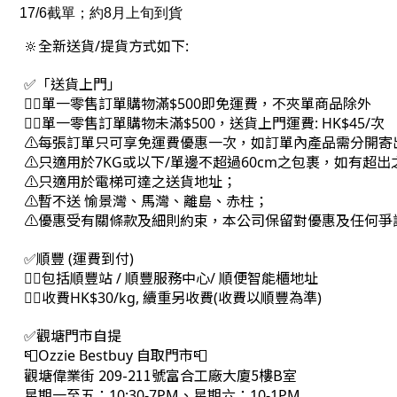
17/6截單；約8月上旬到貨
🔆全新送貨/提貨方式如下:
✅「送貨上門」
👉🏻單一零售訂單購物滿$500即免運費，不夾單商品除外
👉🏻單一零售訂單購物未滿$500，送貨上門運費: HK$45/次
⚠每張訂單只可享免運費優惠一次，如訂單內產品需分開寄
⚠只適用於7KG或以下/單邊不超過60cm之包裹，如有超
⚠只適用於電梯可達之送貨地址；
⚠暫不送 愉景灣、馬灣、離島、赤柱；
⚠優惠受有關條款及細則約束，本公司保留對優惠及任何爭
✅順豐 (運費到付)
👉🏻包括順豐站 / 順豐服務中心/ 順便智能櫃地址
👉🏻收費HK$30/kg, 續重另收費(收費以順豐為準)
✅觀塘門市自提
📮Ozzie Bestbuy 自取門市📮
觀塘偉業街 209-211號富合工廠大廈5樓B室
星期一至五：10:30-7PM、星期六：10-1PM