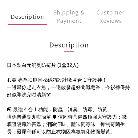
Shipping &
Customer
Description
Payment
Reviews
Description
日本製白元消臭防霉片 (1盒32入)
💪🏻 專為抽屜同收納箱設計嘅 4 合 1 守護神！
一邊幫你趕走衣魚，一邊散發超好聞嘅皂香，令衫褲保持
好似剛洗完咁清新🌸
💟 最強 4 合 1 功能：防蟲、消臭、防霉、防黃
唔係普通臭丸咁簡單 🛡️ 佢同時具備四種強大守護力：徹
底阻隔纖維害蟲；消除汗味、體味同霉味；抑制霉菌生
長；最犀利係可以防止衣物因為氮氧化物而變黃。