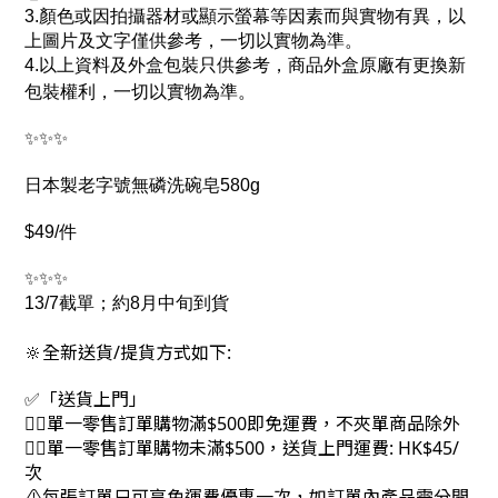
3.顏色或因拍攝器材或顯示螢幕等因素而與實物有異，以
上圖片及文字僅供參考，一切以實物為準。
4.以上資料及外盒包裝只供參考，商品外盒原廠有更換新
包裝權利，一切以實物為準。
✨✨✨
日本製老字號無磷洗碗皂580g
$49/件
✨✨✨
13/7截單；約8月中旬到貨
🔆全新送貨/提貨方式如下:
✅「送貨上門」
👉🏻單一零售訂單購物滿$500即免運費，不夾單商品除外
👉🏻單一零售訂單購物未滿$500，送貨上門運費: HK$45/
次
⚠每張訂單只可享免運費優惠一次，如訂單內產品需分開