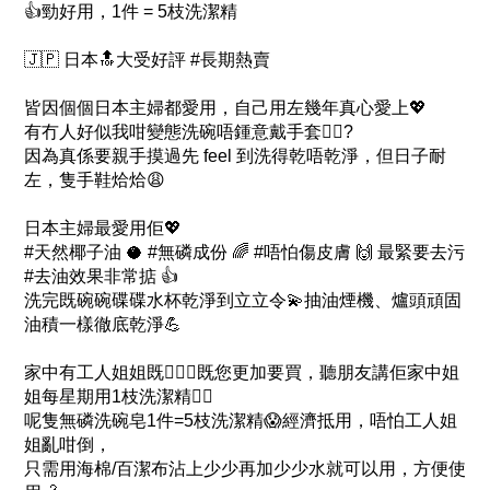
👍勁好用，1件 = 5枝洗潔精
🇯🇵 日本🔝大受好評 #長期熱賣
皆因個個日本主婦都愛用，自己用左幾年真心愛上💖
有冇人好似我咁變態洗碗唔鍾意戴手套🙋‍♀?
因為真係要親手摸過先 feel 到洗得乾唔乾淨，但日子耐
左，隻手鞋烚烚😩
日本主婦最愛用佢
💖
#天然椰子油 🥥 #無磷成份 🌈 #唔怕傷皮膚 🙌 最緊要去污
#去油效果非常掂 👍
洗完既碗碗碟碟水杯乾淨到立立令💫抽油煙機、爐頭頑固
油積一樣徹底乾淨💪
家中有工人姐姐既👱🏾‍♀️既您更加要買，聽朋友講佢家中姐
姐每星期用1枝洗潔精🤦‍♀
呢隻無磷洗碗皂1件=5枝洗潔精😱經濟抵用，唔怕工人姐
姐亂咁倒，
只需用海棉/百潔布沾上少少再加少少水就可以用，方便使