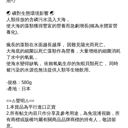
用💨
🌏 磷對生態環境影響 🌏
人類排放的含磷污水流入大海，
使大海的藻類獲得豐富的營養而急劇增長(稱為水體富營
養化)。
瘋長的藻類在水面越長越厚， 因難見陽光而死亡。
大海底的細菌以死亡藻類作為營養，大量增殖的細菌消耗
了水中的氧氣，
使海水變得缺氧， 依賴氧氣生存的魚蝦貝類死亡， 同時
被污染的水源也無法提供人類等生物飲用。
-規格：580g
-產地：日本
==⚠️聲明⚠️==
1.本貨品為平行進口正貨
2.所有帖文內容只作分享及參考用途，為免混淆視聽，所
有商標或版權均屬有關商品品牌商標的持有人，敬請留
意。