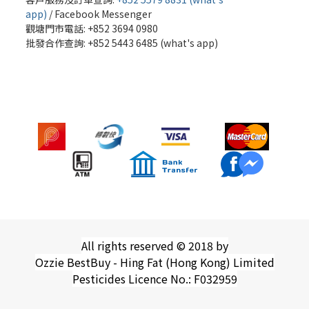
app)
/
Facebook Messenger
觀塘門市電話: +852 3694 0980
批發
合作查詢: +852 5443 6485 (what's app)
All rights reserved © 2018 by
Ozzie BestBuy - Hing Fat (Hong Kong) Limited
Pesticides Licence No.: F032959