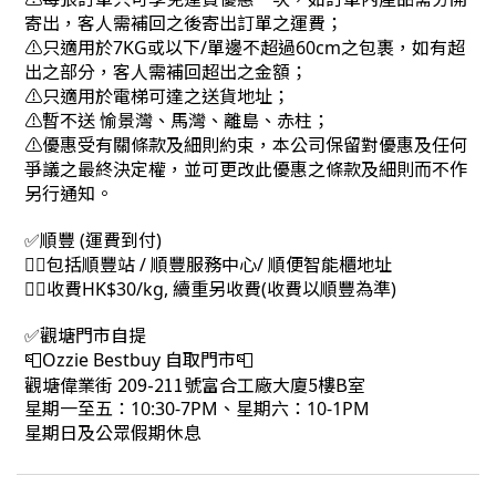
寄出，客人需補回之後寄出訂單之運費；
⚠只適用於7KG或以下/單邊不超過60cm之包裹，如有超
出之部分，客人需補回超出之金額；
⚠只適用於電梯可達之送貨地址；
⚠暫不送 愉景灣、馬灣、離島、赤柱；
⚠優惠受有關條款及細則約束，本公司保留對優惠及任何
爭議之最終決定權，並可更改此優惠之條款及細則而不作
另行通知。
✅順豐 (運費到付)
👉🏻包括順豐站 / 順豐服務中心/ 順便智能櫃地址
👉🏻收費HK$30/kg, 續重另收費(收費以順豐為準)
✅觀塘門市自提
📮Ozzie Bestbuy 自取門市📮
觀塘偉業街 209-211號富合工廠大廈5樓B室
星期一至五：10:30-7PM、星期六：10-1PM
星期日及公眾假期休息