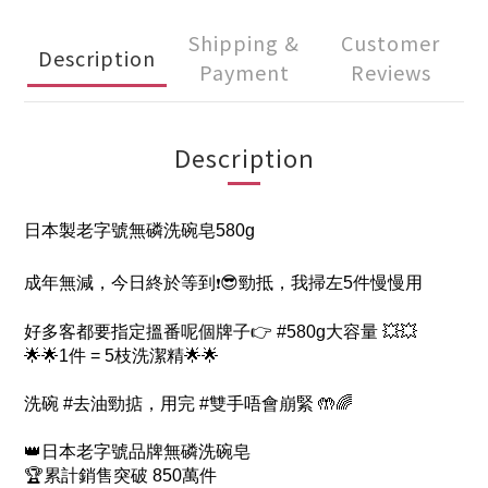
Shipping &
Customer
Description
Payment
Reviews
Description
日本製老字號無磷洗碗皂580g
成年無減，今日終於等到
😎勁抵，我掃左5件慢慢用
❗
好多客都要指定搵番呢個牌子👉 #580g大容量 💥💥
🌟🌟1件 = 5枝洗潔精🌟🌟
洗碗 #去油勁掂，用完 #雙手唔會崩緊 🤲🌈
👑日本老字號品牌無磷洗碗皂
🏆累計銷售突破 850萬
件