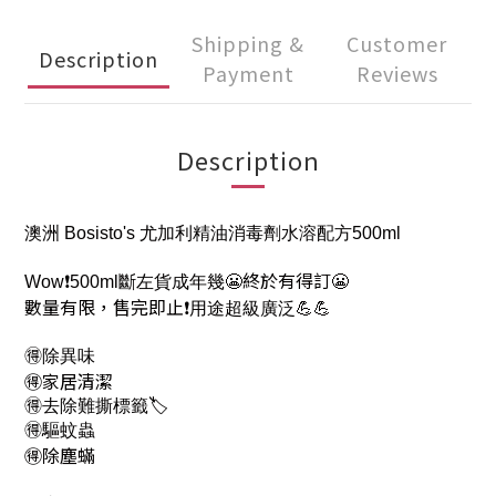
Shipping &
Customer
Description
Payment
Reviews
Description
澳洲 Bosisto's 尤加利精油消毒劑水溶配方500ml
終於有得訂😬
Wow❗500ml斷左貨成年幾😬
數量有限，售完即止
❗用途超級廣泛💪💪
🉐除異味
🉐家居清潔
🉐去除難撕標籤🏷️
🉐驅蚊蟲
🉐除塵蟎