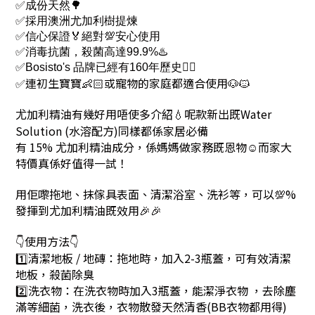
✅成份天然🌳
✅採用澳洲尤加利樹提煉
✅信心保證🏅絕對💯安心使用
✅
消毒抗菌，
殺菌高達99.9%♨️
✅Bosisto's 品牌已經有160年歷史👍🏻
✅連初生寶寶👶🏻或寵物的家庭都適合使用🐶🐱
尤加利精油有幾好用唔使多介紹
呢款新出既Water
💧
Solution (水溶配方)同樣都係家居必備
有 15% 尤加利精油成分，係媽媽做家務既恩物☺️而家大
特價真係好值得一試！
用佢嚟拖地、抹傢具表面、清潔浴室、洗衫等，可以💯%
發揮到尤加利精油既效用🎉🎉
使用方法👇
👇
1️⃣清潔地板 / 地磚：拖地時，加入2-3瓶蓋，可有效清潔
地板，殺菌除臭
2️⃣洗衣物：在洗衣物時加入3瓶蓋，能潔淨衣物 ，去除塵
滿等細菌，洗衣後，衣物散發天然清香(BB衣物都用得)