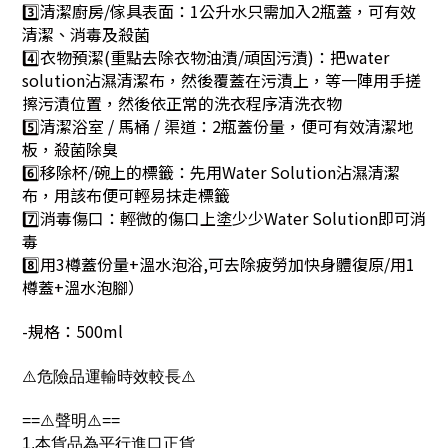
3️⃣清潔廚房/傢具表面：1公升水只需加入2瓶蓋，可有效
清潔、消毒及殺菌
4️⃣衣物預潔(重點去除衣物油漬/頑固污漬)：把water
solution沾濕清潔布，然後覆蓋在污漬上，等一陣用手搓
擦污漬位置，然後依正常的洗衣程序清洗衣物
5️⃣清潔浴室 / 馬桶 / 渠道：2瓶蓋份量，便可有效清潔地
板，殺菌除臭
6️⃣移除杯/碗上的標籤：先用Water Solution沾濕清潔
布，用該布便可輕易抹走標籤
7️⃣消毒傷口：輕微的傷口上塗少少Water Solution即可消
毒
8️⃣用3樽蓋份量+溫水泡浴,可去除疲勞加快身體復原/用1
樽蓋+溫水泡腳）
-規格：500ml
⚠️
危險品運輸時效較長
⚠️
==⚠️聲明⚠️==
1.本貨品為平行進口正貨