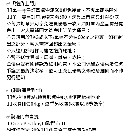
✅「送貨上門」
👉🏻單一零售訂單購物滿500即免運費，不夾單商品除外
👉🏻單一零售訂單購物未滿500，送貨上門運費:HK45/次
⚠每張訂單只可享免運費優惠一次，如訂單內產品需分開
寄出，客人需補回之後寄出訂單之運費；
⚠只適用於7KG或以下/單邊不超過60cm之包裹，如有超
出之部分，客人需補回超出之金額；
⚠只適用於電梯可達之送貨地址；
⚠暫不送愉景灣、馬灣、離島、赤柱；
⚠優惠受有關條款及細則約束，本公司保留對優惠及任何
爭議之最終決定權，並可更改此優惠之條款及細則而不作
另行通知。
✅順豐(運費到付)
👉🏻包括順豐站/順豐服務中心/順便智能櫃地址
👉🏻收費HK30/kg，續重另收費(收費以順豐為準)
✅觀塘門市自提
📮OzzieBestbuy自取門市📮
觀塘偉業街 209-211號富合工廠大廈5樓B室